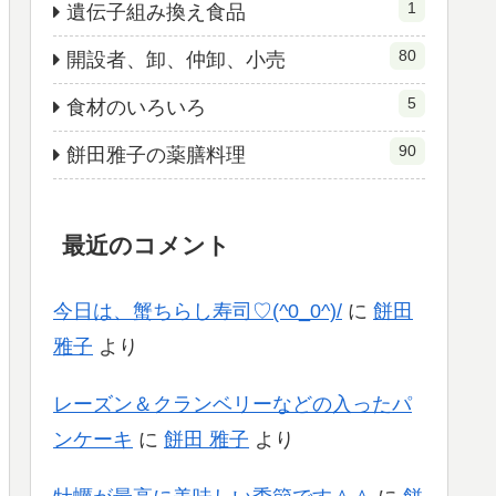
1
遺伝子組み換え食品
80
開設者、卸、仲卸、小売
5
食材のいろいろ
90
餅田雅子の薬膳料理
最近のコメント
今日は、蟹ちらし寿司♡(^0_0^)/
に
餅田
雅子
より
レーズン＆クランベリーなどの入ったパ
ンケーキ
に
餅田 雅子
より