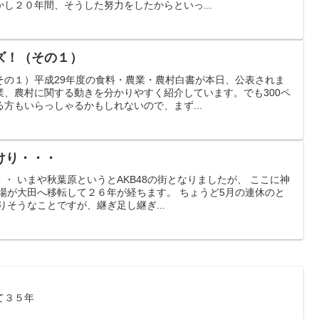
し２０年間、そうした努力をしたからといっ...
ズ！（その１）
その１）平成29年度の食料・農業・農村白書が本日、公表されま
業、農村に関する動きを分かりやすく紹介しています。でも300ペ
方もいらっしゃるかもしれないので、まず...
けり・・・
・ いまや秋葉原というとAKB48の街となりましたが、 ここに神
場が大田へ移転して２６年が経ちます。 ちょうど5月の連休のと
りそうなことですが、継ぎ足し継ぎ...
て３５年