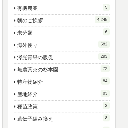
5
有機農業
4,245
朝のご挨拶
6
未分類
582
海外便り
293
澤光青果の販促
72
無農薬茶の杉本園
84
特産物紹介
83
産地紹介
2
種苗政策
8
遺伝子組み換え