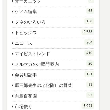
5
オーガニック
68
ゲノム編集
158
タネのいろいろ
2,658
トピックス
264
ニュース
410
マイビズトレンド
20
メルマガのご購読案内
121
会員用記事
93
原三郎先生の老化防止の野菜
27
向島百花園
3,091
市場便り