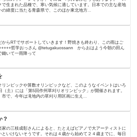
クで生まれた品種で、寒い気候に適しています。日本での主な産地
の緯度に当たる青森県で、このほか東北地方...
だからRTでサポートしていきます！野焼きも終わり、この雨はご
gakuossann からおはよう今朝の田ん
で鋤いて一雨降って
を
オリンピックや算数オリンピックなど、このようなイベントはいろ
0日（土）には「第5回作州草刈りオリンピック」が開催されます。
市で、今年は滝地内の草刈り用区画に生え...
か？
楽家の三枝成彰さんによると、たとえばピアノで大アーティストに
いといけないそうです。それは４歳から始めて２４歳までに、毎日