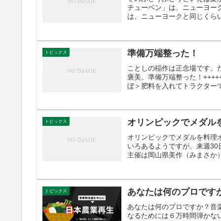
チューベン」は、ニューヨー
は、ニューヨークと同じくらい
準備万端整った！
トピックス
ことしの稲作は正念場です。
褒美。準備万端整った！+++++++++哲学おっさん‏ @tetu
ぼ＞肥料を入れてトラクター
オリンピックでメダル
トピックス
オリンピックでメダルを料理
いろあるようですが、来週3
主催は岡山県美作（みまさか）
あなたは何のプロです
トピックス
あなたは何のプロですか？音
なるためには６万時間弾かな