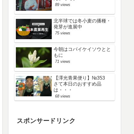
89 views
北半球では冬小麦の播種・
発芽が進展中
75 views
今朝はコバイケイソウとと
もに
71 views
【澤光青果便り】№353
さて本日のおすすめ品
は・・・
68 views
スポンサードリンク