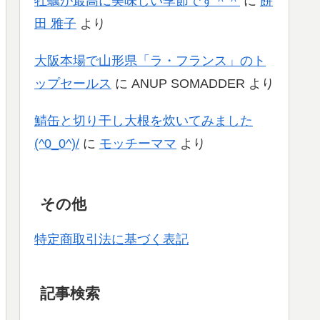
牡蠣が最高に美味しい季節です＾＾
に
餅
田 雅子
より
大阪本場で山形県「ラ・フランス」のト
ップセールス
に
ANUP SOMADDER
より
鯖缶と切り干し大根を炊いてみました
(^0_0^)/
に
モッチーママ
より
その他
特定商取引法に基づく表記
記事検索