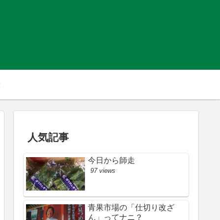
人気記事
今日から師走
97 views
青果市場の「仕切り改ざ
ん」ってナニ？