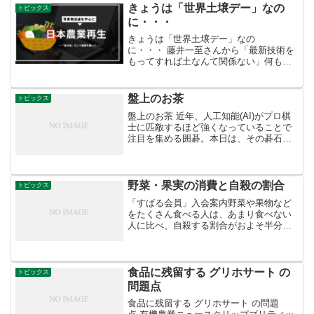
らい置くと丁度良...
きょうは「世界土壌デー」なの
トピックス
に・・・
きょうは「世界土壌デー」なの
に・・・ 藤井一至さんから「最新技術を
もってすれば土なんて関係ない」何も伝
わってない。世界土壌デーをお知らせし
ようとして、気持ちが折れました。#世界
土壌デー
盤上のお茶
トピックス
盤上のお茶 近年、人工知能(AI)がプロ棋
士に匹敵するほど強くなっていることで
注目を集める囲碁。本日は、その碁石に
そっくりな「碁石茶」をご紹介。碁石茶
は、高知県大豊町特産の発酵茶で、作る
過程で天日干しする際、むしろなどの上
に敷き詰めた茶葉が...
野菜・果実の消費と自殺の割合
トピックス
「すばる会員」入会案内野菜や果物など
をたくさん食べる人は、あまり食べない
人に比べ、自殺する割合がおよそ半分に
なっているとする研究成果を国立国際医
療研究センターなどのグループが発表し
ました。
食品に残留する グリホサート の
トピックス
問題点
食品に残留する グリホサート の問題