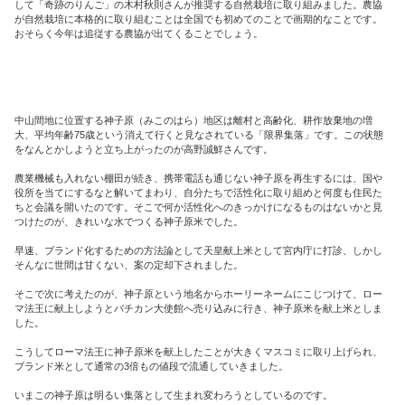
して「奇跡のりんご」の木村秋則さんが推奨する自然栽培に取り組みました。農協
が自然栽培に本格的に取り組むことは全国でも初めてのことで画期的なことです。
おそらく今年は追従する農協が出てくることでしょう。
中山間地に位置する神子原（みこのはら）地区は離村と高齢化、耕作放棄地の増
大、平均年齢75歳という消えて行くと見なされている「限界集落」です。この状態
をなんとかしようと立ち上がったのが高野誠鮮さんです。
農業機械も入れない棚田が続き、携帯電話も通じない神子原を再生するには、国や
役所を当てにするなと解いてまわり、自分たちで活性化に取り組めと何度も住民た
ちと会議を開いたのです。そこで何か活性化へのきっかけになるものはないかと見
つけたのが、きれいな水でつくる神子原米でした。
早速、ブランド化するための方法論として天皇献上米として宮内庁に打診、しかし
そんなに世間は甘くない、案の定却下されました。
そこで次に考えたのが、神子原という地名からホーリーネームにこじつけて、ロー
マ法王に献上しようとバチカン大使館へ売り込みに行き、神子原米を献上米としま
した。
こうしてローマ法王に神子原米を献上したことが大きくマスコミに取り上げられ、
ブランド米として通常の3倍もの値段で流通していきました。
いまこの神子原は明るい集落として生まれ変わろうとしているのです。