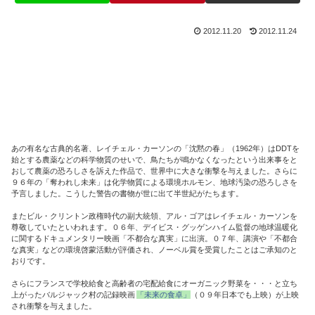
2012.11.20
2012.11.24
あの有名な古典的名著、レイチェル・カーソンの「沈黙の春」（1962年）はDDTを
始とする農薬などの科学物質のせいで、鳥たちが鳴かなくなったという出来事をと
おして農薬の恐ろしさを訴えた作品で、世界中に大きな衝撃を与えました。さらに
９６年の「奪われし未来」は化学物質による環境ホルモン、地球汚染の恐ろしさを
予言しました。こうした警告の書物が世に出て半世紀がたちます。
またビル・クリントン政権時代の副大統領、アル・ゴアはレイチェル・カーソンを
尊敬していたといわれます。０６年、デイビス・グッゲンハイム監督の地球温暖化
に関するドキュメンタリー映画「不都合な真実」に出演。０７年、講演や「不都合
な真実」などの環境啓蒙活動が評価され、ノーベル賞を受賞したことはご承知のと
おりです。
さらにフランスで学校給食と高齢者の宅配給食にオーガニック野菜を・・・と立ち
上がったバルジャック村の記録映画
「未来の食卓」
（０９年日本でも上映）が上映
され衝撃を与えました。