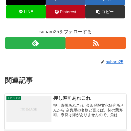
LINE
Pinterest
コピー
subaru25をフォローする
subaru25
関連記事
押し寿司あれこれ
トピックス
押し寿司あれこれ 金沢発酵文化研究所さ
んから 奈良県の名物と言えば、柿の葉寿
司。奈良は海がありませんので、魚は貴
重なものでした。鮨を葉で包むというの
は馴れずしからあることで、笹やバラン
などがあります。押しずしですから1日く