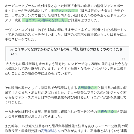
オーガニックブームの火付け役となった映画「未来の食卓」の監督ジャン＝ポー
ル・ジョーがその続編として，
セヴァン・スズキ
（日系２世のカナダ人）を中心
に、日本とフランスで傷ついた地球と向き合い続ける人々の姿を追ったドキュメン
タリー映画
「セヴァンの地球のなおし方」
は話題をよびました。
セヴァン・スズキは，わずか12歳の時にリオデジャネイロで開催された地球サミッ
トであの伝説のスピーチを行いました。日本のお粗末な政治家たちよりはるかに上
手なスピーチでした。
～どうやってなおすかわからないものを，壊し続けるのはもうやめてくださ
い～
大人たちに環境破壊を止めるよう訴えたこのスピーチは，20年の歳月を経た今もな
お伝説として語り継がれています。もうすぐ母親となるセヴァンが今，世界に伝え
たいことがこの映画の中に込められています。
その映画の舞台として，福岡県で合鴨農法をする
古野隆雄さん
と福井県の山間の長
閑で小さなまち・池田町が選ばれました。ジョー監督はフランスのバルジャック村
からセヴァン・スズキと日本の有機農業を結び付けるというニクイ試みを展開して
くれました。
一方わが国は昭和４８年、朝日新聞に連載された有吉佐和子の
「複合汚染」
が話題
となり有機農業が注目されてきました。
また昨年、TV放送で注目された限界集落活性化で注目をあびるスーパー公務員 の羽
咋市役所・産業観光課の
高野誠鮮さん
の存在があります。羽咋市とJAはくいが連携