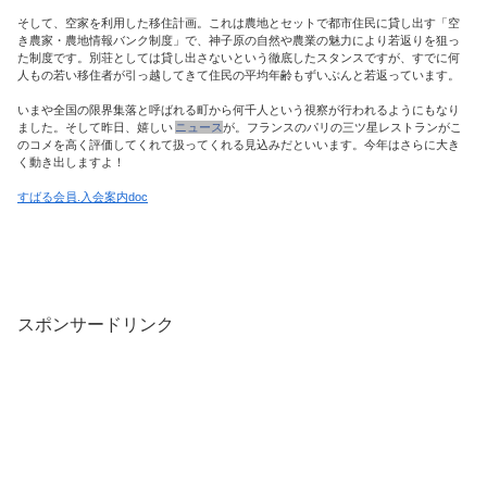
そして、空家を利用した移住計画。これは農地とセットで都市住民に貸し出す「空
き農家・農地情報バンク制度」で、神子原の自然や農業の魅力により若返りを狙っ
た制度です。別荘としては貸し出さないという徹底したスタンスですが、すでに何
人もの若い移住者が引っ越してきて住民の平均年齢もずいぶんと若返っています。
いまや全国の限界集落と呼ばれる町から何千人という視察が行われるようにもなり
ました。そして昨日、嬉しい
ニュース
が。フランスのパリの三ツ星レストランがこ
のコメを高く評価してくれて扱ってくれる見込みだといいます。今年はさらに大き
く動き出しますよ！
すばる会員.入会案内doc
スポンサードリンク