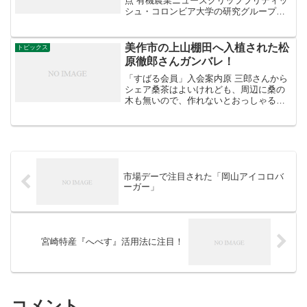
点 有機農業ニュースクリップブリティッ
シュ・コロンビア大学の研究グループ
は、これまでに発表された論文を検討し
た結果、食品に残留する #グリホサート
が腸内細菌叢のバランスを崩し、グルテ
美作市の上山棚田へ入植された松
トピックス
ンを含む食品の摂取で...
原徹郎さんガンバレ！
「すばる会員」入会案内原 三郎さんから
シェア桑茶はよいけれども、周辺に桑の
木も無いので、作れないとおっしゃる方
へ。フェースブックに登録されている松
原徹郎さんが販売用の桑茶を作り始めて
おられます。フェイスブック（）松原徹
郎さんは奥様の久美さん...
市場デーで注目された「岡山アイコロバ
ーガー」
宮崎特産『へべす』活用法に注目！
コメント