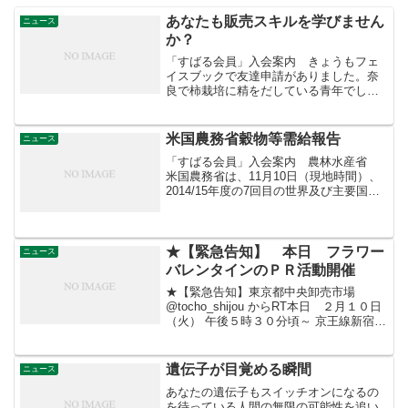
あなたも販売スキルを学びません
ニュース
か？
「すばる会員」入会案内 きょうもフェ
イスブックで友達申請がありました。奈
良で柿栽培に精をだしている青年でし
た。「農協出荷ですか？」 と質問する
と、「これまでは農協出荷でしたが、今
後はネット販売にチャレンジする」とい
米国農務省穀物等需給報告
ニュース
う返事でした。農協経由の市...
「すばる会員」入会案内 農林水産省
米国農務省は、11月10日（現地時間）、
2014/15年度の7回目の世界及び主要国の
穀物・大豆に関する需給見通しを発表し
ました。その概要は以下のとおりです。
－2014/15年度の穀物全体及び大豆の生
産...
★【緊急告知】 本日 フラワー
ニュース
バレンタインのＰＲ活動開催
★【緊急告知】東京都中央卸売市場
@tocho_shijou からRT本日 ２月１０日
（火） 午後５時３０分頃～ 京王線新宿駅
京王百貨店口（改札外）コンコースにて
フラワーバレンタイン販促イベント開
催！ 世田谷市場花き部によるフラワーバ
遺伝子が目覚める瞬間
ニュース
レン...
あなたの遺伝子もスイッチオンになるの
を待っている人間の無限の可能性を追い