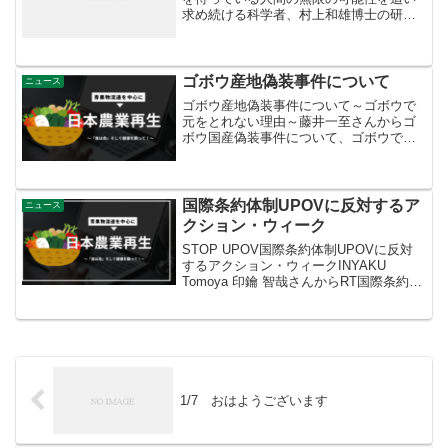
求め続ける科学者、村上和雄博士の研究
と軌跡と遺伝子がオンになった生き様を
追った感動のドキュメンタリー映画
「SWITCH」の予告編ムービーです。
ゴボウ産地偽装事件について
ニュース
ゴボウ産地偽装事件について～ゴボウで
元をとれない理由～藤井一至さんからゴ
ボウ国産偽装事件について、ゴボウで元
をとれない理由：・フカフカした土が必
要で、かなり深耕する必要あり・ゴボウ
は専用の機械が高く、汎用性高くない・
連作障害がひどく、数年は...
国際条約体制UPOVに反対するア
ニュース
クション・ウィーク
STOP UPOV国際条約体制UPOVに反対
するアクション・ウィークINYAKU
Tomoya 印鑰 智哉さんからRT国際条約体
制UPOVに反対するグローバルなアクシ
ョン・ウィーク、12月2日〜8日。日本で
も種子法廃止・農業競争力強化支援法...
1/7 おはようございます