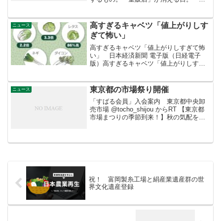
電に続いて、スーパーも危ない！少し前
にも「スーパー」が危なくなって来ると
書いたが、いよいよ現実味をまして来
高すぎるキャベツ「値上がりしす
ニュース
た！ それが、「現代ビジネ...
ぎて怖い」
高すぎるキャベツ「値上がりしすぎて怖
い」 日本経済新聞 電子版（日経電子
版）高すぎるキャベツ「値上がりしすぎ
て怖い」 小雨で3.3倍に あるスーパー
では1玉430円にも。昨年の猛暑後も雨不
足で出荷量は減少。農業従事者が減る
東京都の市場祭り開催
ニュース
中、政府はコスト転...
「すばる会員」入会案内 東京都中央卸
売市場 @tocho_shijou からRT 【東京都
市場まつりの季節到来！】秋の気配を感
じます。そして市場まつりの気配も！
10/5北足立、10/19食肉(18・19日)・世田
谷・豊島、10/26大田・板...
祝！ 富岡製糸工場と絹産業遺産群の世
界文化遺産登録