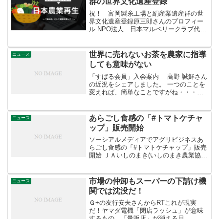
群の世界文化遺産登録
祝！ 富岡製糸工場と絹産業遺産群の世
界文化遺産登録原三郎さんのプロフィー
ル NPO法人 日本マルベリークラブ代表
理事 President · 2004年6月から現在桑・
カイコ・絹の新しい機能の解明とその利
用方法の研究、それらの効果の普及活
世界に売れないお茶を農家に指導
ニュース
動...
しても意味がない
「すばる会員」入会案内 高野 誠鮮さん
の近況をシェアしました。 一つのことを
変えれば、簡単なことですがね・・・
「今から、JA静岡からの視察です。自然
栽培やってくれるでしょうか? 欧米に売
れないお茶。世界に売れないお茶を農家
あらごし食感の「#トマトケチャ
ニュース
に指導しても意...
ップ」販売開始
ソーシアルメディアでアグリビジネスあ
らごし食感の「#トマトケチャップ」販売
開始 ＪＡいしのまき(いしのまき農業協同
組合)‏ @ja_ishinomakiからRT【新商品】
あらごし食感の「#トマトケチャップ」ク
ッキングトマト「すずこま」を使い...
市場の仲卸もスーパーの下請け機
ニュース
関では沈没だ！
Ｇ+の友行安夫さんからRTこれが現実
だ！ヤマダ電機「閉店ラッシュ」が意味
するもの。「量販店」が消える日。 家