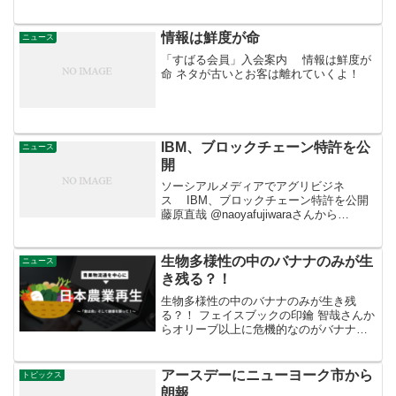
情報は鮮度が命
ニュース
「すばる会員」入会案内 情報は鮮度が
命 ネタが古いとお客は離れていくよ！
IBM、ブロックチェーン特許を公
ニュース
開
ソーシアルメディアでアグリビジネ
ス IBM、ブロックチェーン特許を公開
藤原直哉‏ @naoyafujiwaraさんから
RTIBM、セキュリティーとデータベース
管理でさらに2つのブロックチェーン特許
を公開詳細はこちら
生物多様性の中のバナナのみが生
ニュース
き残る？！
生物多様性の中のバナナのみが生き残
る？！ フェイスブックの印鑰 智哉さんか
らオリーブ以上に危機的なのがバナナの
キャベンディッシュ。 スーパーで売って
いるあの大きなバナナ。 もう絶滅危惧種
と呼んだ方がいいかもしれない。 バナナ
アースデーにニューヨーク市から
トピックス
よ、さようなら、...
朗報