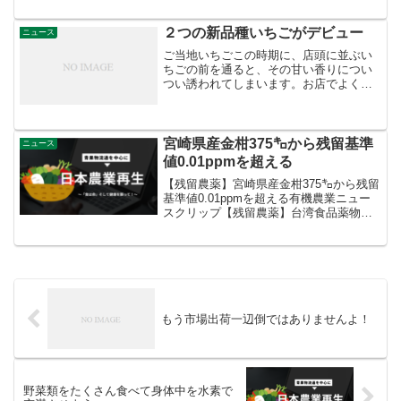
う！～を日本農業再生のホームページに
掲載してました。 昨夜、Eテレで全国放
送（10：25～10：49）されました。 無論
２つの新品種いちごがデビュー
ニュース
は内容は...
ご当地いちごこの時期に、店頭に並ぶい
ちごの前を通ると、その甘い香りについ
つい誘われてしまいます。お店でよく見
る品種には、「とちおとめ」、「あまお
う」、「紅ほっぺ」などがありますが、
実は各地にも様々なご当地いちごがあり
ます。例えば、担当の地元...
宮崎県産金柑375㌔から残留基準
ニュース
値0.01ppmを超える
【残留農薬】宮崎県産金柑375㌔から残留
基準値0.01ppmを超える有機農業ニュー
スクリップ【残留農薬】台湾食品薬物管
理署は12月12日、宮崎県産金柑375㌔か
ら残留基準値0.01ppmを超えるイプロジ
オン0.04ppmを検出し、積戻し・廃...
もう市場出荷一辺倒ではありませんよ！
野菜類をたくさん食べて身体中を水素で