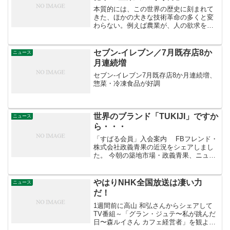
本質的には、この世界の歴史に刻まれて
きた、ほかの大きな技術革命の多くと変
わらない。例えば農業が、人の欲求を満
たしながら発達してきた一方で、技術が
進歩しすぎれば環境を破壊し人を病気に
させたり肥満させたりするマイナス点を
セブン-イレブン／7月既存店8か
ニュース
もつのと同様に、ネットも...
月連続増
セブン-イレブン7月既存店8か月連続増、
惣菜・冷凍食品が好調
世界のブランド「TUKIJI」ですか
ニュース
ら・・・
「すばる会員」入会案内 FBフレンド・
株式会社政義青果の近況をシェアしまし
た。 今朝の築地市場・政義青果、ニュー
ヨークテレビがさんが、日本の野菜事情
を取材にいらっしゃいました！ たまたま
店頭にいらした、パラディーゾの久野さ
やはりNHK全国放送は凄い力
ニュース
んも、巻き込んじ...
だ！
1週間前に高山 和弘さんからシェアして
TV番組～「グラン・ジュテ〜私が跳んだ
日〜森ルイさん カフェ経営者」を観よ