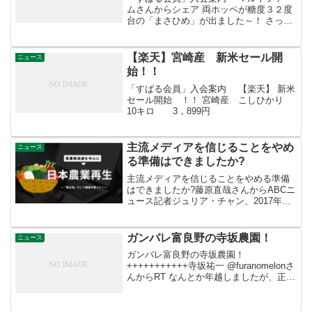
ムさんからシェア 両ホッペが糖度３２度
台の「まさひめ」が出ました～！ さっそ
く日本食品分析センターに連絡し、糖度
測定を実施します・・・ １玉平均値２２
度以上の数値が計測されればギネスブッ
【楽天】宮崎産 新米セール開
ニュース
クに登録申請しま...
始！！
「すばる会員」入会案内 【楽天】 新米
セール開始 ！！ 宮崎産 こしひかり
10キロ 3，899円
主流メディアを信じることをやめ
ニュース
る準備はできましたか?
主流メディアを信じることをやめる準備
はできましたか?藤原直哉さんからABCニ
ュース記者ジュリア・チャン、2017年：
「ディープステート（闇の政府）が人身
売買に関与しているというのは陰謀論
だ。」ABCの新記者ジュリア・チャン昨
ガンバレ富良野の寺坂農園！
ニュース
日：ディディ、エ...
ガンバレ富良野の寺坂農園！
+++++++++++寺坂祐一‏ @furanomelonさ
んからRT なんとか年越しましたが、正
直、どうしょうもない経営状態です。
【メロン除草剤散布事件を乗り越える！
挽回に向けて【寺坂農園】回復プロジェ