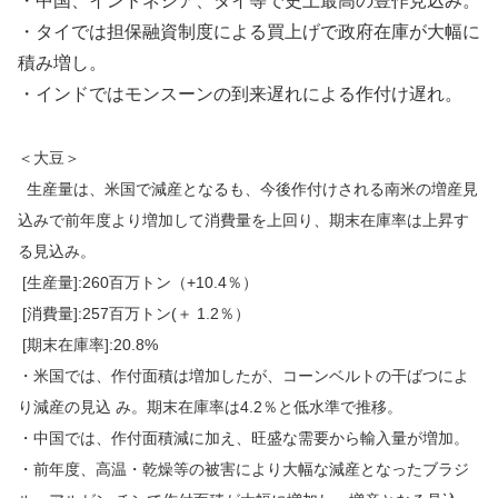
・中国、インドネシア、タイ等で史上最高の豊作見込み。
・タイでは担保融資制度による買上げで政府在庫が大幅に
積み増し。
・インドではモンスーンの到来遅れによる作付け遅れ。
＜大豆＞
生産量は、米国で減産となるも、今後作付けされる南米の増産見
込みで前年度より増加して消費量を上回り、期末在庫率は上昇す
る見込み。
[生産量]:260百万トン（+10.4％）
[消費量]:257百万トン(＋ 1.2％）
[期末在庫率]:20.8%
・米国では、作付面積は増加したが、コーンベルトの干ばつによ
り減産の見込 み。期末在庫率は4.2％と低水準で推移。
・中国では、作付面積減に加え、旺盛な需要から輸入量が増加。
・前年度、高温・乾燥等の被害により大幅な減産となったブラジ