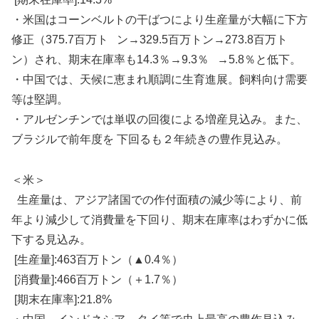
・米国はコーンベルトの干ばつにより生産量が大幅に下方
修正（375.7百万ト ン→329.5百万トン→273.8百万ト
ン）され、期末在庫率も14.3％→9.3％ →5.8％と低下。
・中国では、天候に恵まれ順調に生育進展。飼料向け需要
等は堅調。
・アルゼンチンでは単収の回復による増産見込み。また、
ブラジルで前年度を 下回るも２年続きの豊作見込み。
＜米＞
生産量は、アジア諸国での作付面積の減少等により、前
年より減少して消費量を下回り、期末在庫率はわずかに低
下する見込み。
[生産量]:463百万トン（▲0.4％）
[消費量]:466百万トン（＋1.7％）
[期末在庫率]:21.8%