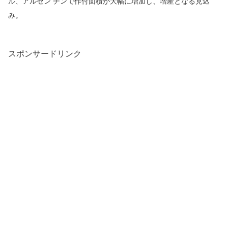
ル、アルゼン チンで作付面積が大幅に増加し、増産となる見込
み。
スポンサードリンク