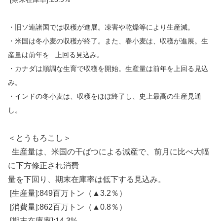
・旧ソ連諸国では収穫が進展。凍害や乾燥等により生産減。
・米国は冬小麦の収穫が終了。また、春小麦は、収穫が進展。生
産量は前年を 上回る見込み。
・カナダは順調な生育で収穫を開始。生産量は前年を上回る見込
み。
・インドの冬小麦は、収穫をほぼ終了し、史上最高の生産見通
し。
＜とうもろこし＞
生産量は、米国の干ばつによる減産で、前月に比べ大幅
に下方修正され消費
量を下回り、期末在庫率は低下する見込み。
[生産量]:849百万トン（▲3.2％）
[消費量]:862百万トン（▲0.8％）
[期末在庫率]:14.3%