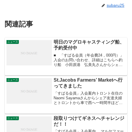
subaru25
関連記事
明日のマグロキャスティング船、
ニュース
予約受付中
■ 「すばる会員（年会費24，000円）」
入会のお問い合わせ、詳細はこちらへ釣
り船 小田原港 弘美丸さんからシェア
ハリス切れ何回か有りましたがマグロゲ
ットしてましたよ～。 マグロキャスティ
ング船、マグロゲットした船も有ります
St.Jacobs Farmers’ Marketへ行
ニュース
よ～。 明日、...
ってきました
「すばる会員」入会案内トロント在住の
Naomi Sayamaさんからシェア友達夫婦
とトロントから車で西へ一時間半ほどの
ところにある、St.Jacobsのファーマーズ
マーケットへ行ってきました。St.Jacobs
Farmers' Marke...
段取りつけてギネスへチャレンジ
ニュース
だ！！
「すばる会員」入会案内 マルヤファー