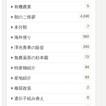
5
有機農業
4,248
朝のご挨拶
7
未分類
582
海外便り
293
澤光青果の販促
72
無農薬茶の杉本園
84
特産物紹介
83
産地紹介
2
種苗政策
8
遺伝子組み換え