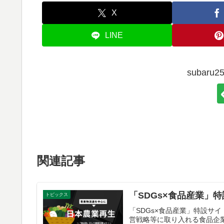
X
LINE
subar
関連記事
「SDGs×食品産業」
トピックス
「SDGs×食品産業」特設サ
営戦略等に取り入れる食品企