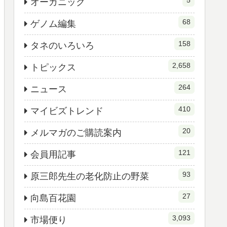
5
オーガニック
68
ゲノム編集
158
タネのいろいろ
2,658
トピックス
264
ニュース
410
マイビズトレンド
20
メルマガのご購読案内
121
会員用記事
93
原三郎先生の老化防止の野菜
27
向島百花園
3,093
市場便り