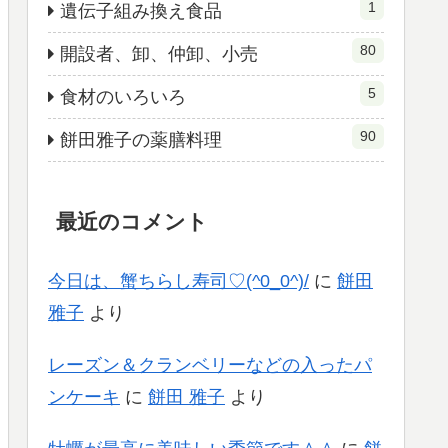
1
遺伝子組み換え食品
80
開設者、卸、仲卸、小売
5
食材のいろいろ
90
餅田雅子の薬膳料理
最近のコメント
今日は、蟹ちらし寿司♡(^0_0^)/
に
餅田
雅子
より
レーズン＆クランベリーなどの入ったパ
ンケーキ
に
餅田 雅子
より