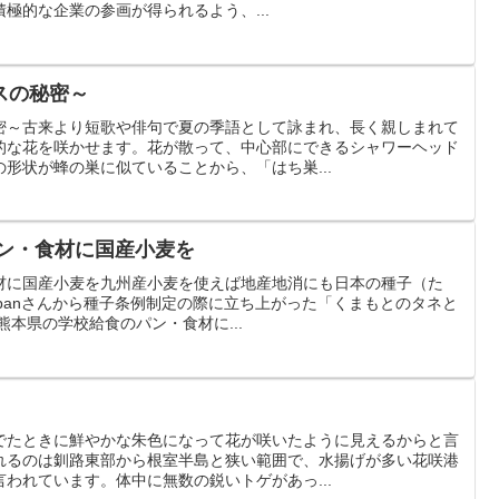
極的な企業の参画が得られるよう、...
スの秘密～
密～古来より短歌や俳句で夏の季語として詠まれ、長く親しまれて
的な花を咲かせます。花が散って、中心部にできるシャワーヘッド
形状が蜂の巣に似ていることから、「はち巣...
ン・食材に国産小麦を
材に国産小麦を九州産小麦を使えば地産地消にも日本の種子（た
sJapanさんから種子条例制定の際に立ち上がった「くまもとのタネと
熊本県の学校給食のパン・食材に...
でたときに鮮やかな朱色になって花が咲いたように見えるからと言
れるのは釧路東部から根室半島と狭い範囲で、水揚げが多い花咲港
われています。体中に無数の鋭いトゲがあっ...