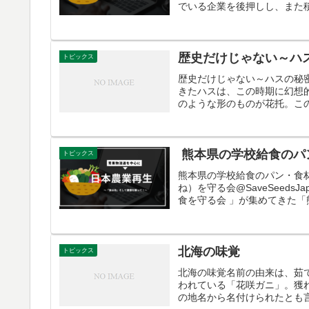
でいる企業を後押しし、また積
歴史だけじゃない～ハ
トピックス
歴史だけじゃない～ハスの秘
きたハスは、この時期に幻想
のような形のものが花托。この
熊本県の学校給食のパ
トピックス
熊本県の学校給食のパン・食
ね）を守る会@SaveSeed
食を守る会 」が集めてきた「
北海の味覚
トピックス
北海の味覚名前の由来は、茹
われている「花咲ガニ」。獲
の地名から名付けられたとも言