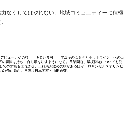
協力なくしてはやれない。地域コミュ二ティーに積極
だ。
V』でデビュー。その後、「明るい農村」「岸ユキのふるさとホットライン」への出
0坪の農園を持ち、自ら畑を耕すようになる。農業問題、環境問題についても発
しての才能も開花させ、二科展入選の実績があるほか、ロサンゼルスオリンピ
の制作に励む。父親は日本画家の山田皓斉。