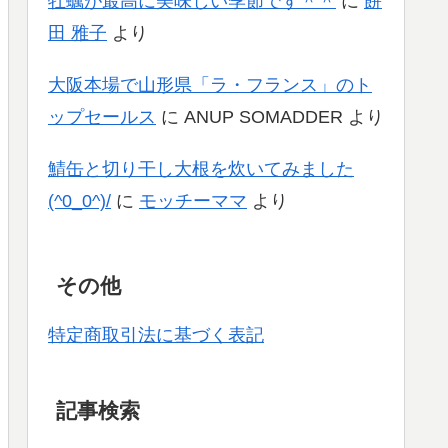
牡蠣が最高に美味しい季節です＾＾
に
餅
田 雅子
より
大阪本場で山形県「ラ・フランス」のト
ップセールス
に
ANUP SOMADDER
より
鯖缶と切り干し大根を炊いてみました
(^0_0^)/
に
モッチーママ
より
その他
特定商取引法に基づく表記
記事検索