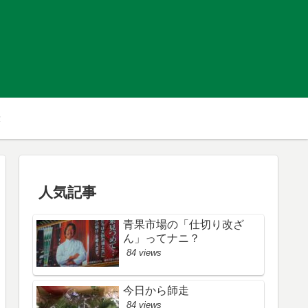
人気記事
青果市場の「仕切り改ざ
ん」ってナニ？
84 views
今日から師走
84 views