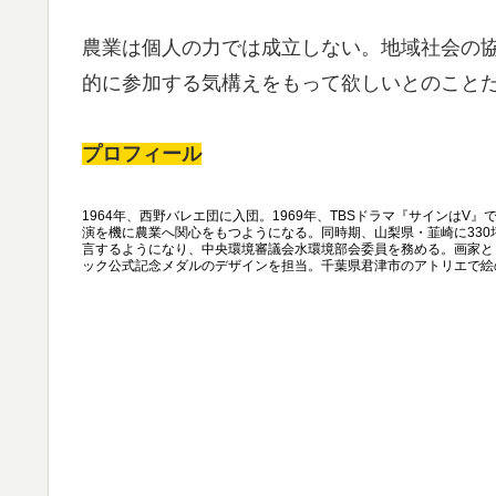
農業は個人の力では成立しない。地域社会の
的に参加する気構えをもって欲しいとのこと
プロフィール
1964年、西野バレエ団に入団。1969年、TBSドラマ『サインは
演を機に農業へ関心をもつようになる。同時期、山梨県・韮崎に33
言するようになり、中央環境審議会水環境部会委員を務める。画家と
ック公式記念メダルのデザインを担当。千葉県君津市のアトリエで絵