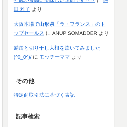
牡蠣が最高に美味しい季節です＾＾
に
餅
田 雅子
より
大阪本場で山形県「ラ・フランス」のト
ップセールス
に
ANUP SOMADDER
より
鯖缶と切り干し大根を炊いてみました
(^0_0^)/
に
モッチーママ
より
その他
特定商取引法に基づく表記
記事検索