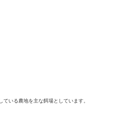
。
している農地を主な餌場とし
ています。