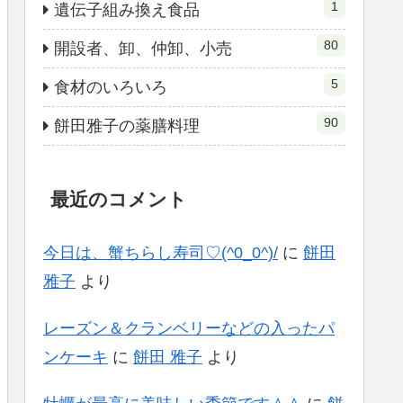
1
遺伝子組み換え食品
80
開設者、卸、仲卸、小売
5
食材のいろいろ
90
餅田雅子の薬膳料理
最近のコメント
今日は、蟹ちらし寿司♡(^0_0^)/
に
餅田
雅子
より
レーズン＆クランベリーなどの入ったパ
ンケーキ
に
餅田 雅子
より