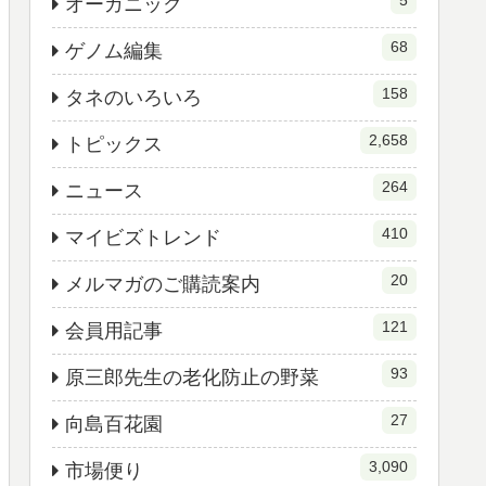
5
オーガニック
68
ゲノム編集
158
タネのいろいろ
2,658
トピックス
264
ニュース
410
マイビズトレンド
20
メルマガのご購読案内
121
会員用記事
93
原三郎先生の老化防止の野菜
27
向島百花園
3,090
市場便り