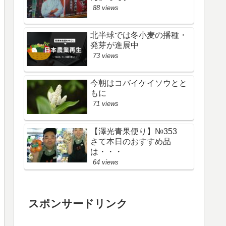
88 views
北半球では冬小麦の播種・
発芽が進展中
73 views
今朝はコバイケイソウとと
もに
71 views
【澤光青果便り】№353
さて本日のおすすめ品
は・・・
64 views
スポンサードリンク