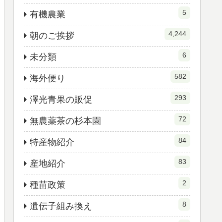
5
有機農業
4,244
朝のご挨拶
6
未分類
582
海外便り
293
澤光青果の販促
72
無農薬茶の杉本園
84
特産物紹介
83
産地紹介
2
種苗政策
8
遺伝子組み換え