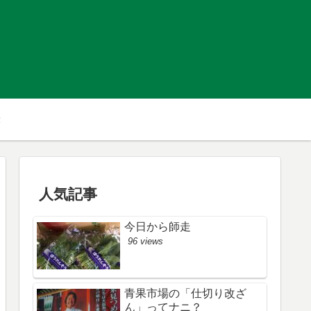
人気記事
今日から師走
96 views
青果市場の「仕切り改ざ
ん」ってナニ？