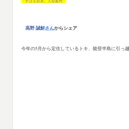
「すばる会員」入会案内
高野 誠鮮
さん
からシェア
今年の5月から定住しているトキ、能登半島に引っ