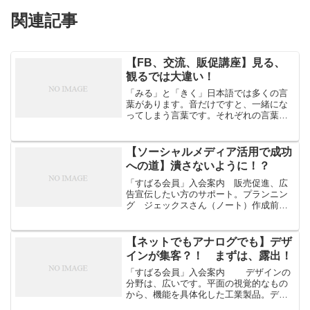
関連記事
【FB、交流、販促講座】見る、
観るでは大違い！
「みる」と「きく」日本語では多くの言
葉があります。音だけですと、一緒にな
ってしまう言葉です。それぞれの言葉は
大別して受動的（代表格：見る、聞く）
か能動的かでニュアンスが大きく違って
きます。「見る」「聞く」では単なる
【ソーシャルメディア活用で成功
目、耳という機能に現象とし...
への道】潰さないように！？
「すばる会員」入会案内 販売促進、広
告宣伝したい方のサポート。プランニン
グ ジェックスさん（ノート）作成前に
書いたノートp記事「【ソーシャルメディ
ア】危機へ向かうか？ 成功へ踏み出す
か？」 パートナー、賛同者のことでし
【ネットでもアナログでも】デザ
た。 運営者、社長の技...
インが集客？！ まずは、露出！
「すばる会員」入会案内 デザインの
分野は、広いです。平面の視覚的なもの
から、機能を具体化した工業製品。デザ
インの要素は、色、形、機能で構成され