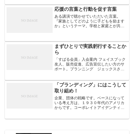
ています。最近のデザインで、多用され
ているのが「WEBデザイン」ビジュア
応援の言葉と行動を促す言葉
ル？WEBの機能を計画...
ある講演で聴かせていただいた言葉。
『家族としてどのように子どもを励ます
か』というテーマ。学校と家庭とが共同
で子どもを育てなければならない。学校
にとって難しい部分は、実は家庭で期待
される子育ての部分である。学習や技術
の定着は時間が足りないので...
まずひとりで実践躬行することか
ら
「すばる会員」入会案内 フェイスブック
友人、販売促進、広告宣伝したい方のサ
ポート。プランニング ジェックスさん
からノートをシェアしました。青果業界
はスーパーの台頭で八百屋時代から大型
量販店の時代へと大きな変化が起こって
「ブランディング」にはこうして
いた。昭和４２年、神田...
取り組め！
企業、団体の戦略です。ベースになって
いる考え方は、１９３０年代のアメリカ
からです。コーポレイトアイデンティテ
ィからです。日本では1960～1970年代が
第一次ブームでした。バブルの1980年代
に第二次ブームでした。2000年に入つて
「ブラン...