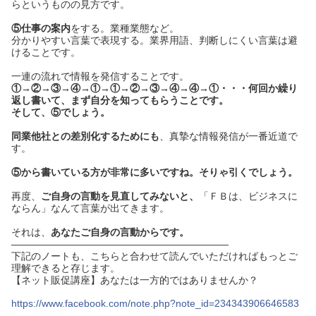
らというものの見方です。
⑤仕事の案内
をする。業種業態など。
分かりやすい言葉で表現する。業界用語、判断しにくい言葉は避
けることです。
一連の流れで情報を発信することです。
①→②→③→④→①→①→②→③→④→④→①・・・何回か繰り
返し書いて、まず自分を知ってもらうことです。
そして、⑤でしょう。
同業他社との差別化するためにも
、真摯な情報発信が一番近道で
す。
⑤から書いている方が非常に多いですね。そりゃ引くでしょう。
再度、
ご自身の言動を見直してみないと、
「ＦＢは、ビジネスに
ならん」なんて言葉が出てきます。
それは、
あなたご自身の言動からです。
——————————————————————
下記のノートも、こちらと合わせて読んでいただければもっとご
理解できると存じます。
【ネット販促講座】あなたは一方的ではありませんか？
https://www.facebook.com/note.php?note_id=234343906646583