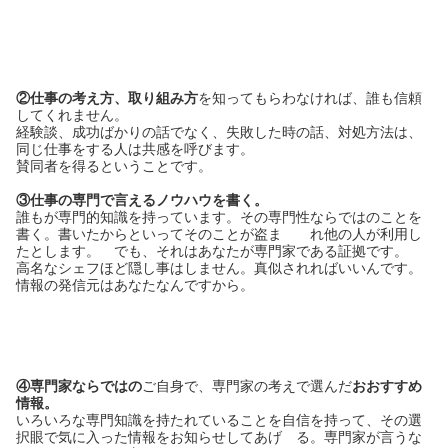
②仕事の考え方、取り組み方
を知ってもらわなければ、誰も信頼
してくれません。
経験談、成功ばかりの話でなく、失敗した時の話、対処方法は、
同じ仕事をする人は共感を呼びます。
賛同者を得るということです。
③仕事の専門で言えるノウハウを書く。
誰もが専門的知識を持っています。その専門性ならではのことを
書く。書いたからといってそのことが盗ま れ他の人が利用し
たとします。 でも、それはあなたが専門家である証拠です。
高名なシェフほど隠し事はしません。真似されればいいんです。
情報の発信元はあなたなんですから。
④専門家ならではの
ご自身で、専門家の考えで選んだ
おおすすめ
情報。
いろいろな専門知識を持たれていることを自信を持って、その選
択眼で気に入った情報をお知らせしてあげ る。専門家が言うな