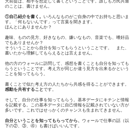
大前提は、相手を想定して書くということです。誰しも万民共通
のことは、書けません。
①自己紹介を書く。
いろんなものがご自身の中でお持ちと思いま
す。「何もないんです」って言葉を聞きます。
ほんとにありませんか？
趣味、ものの見方、好きなもの、嫌いなもの、音楽でも、嗜好品
でもありませんか？
そういうことから自分を知ってもらうということです。 また、
書いたから理解してもらえるとは言えません。
他の方のウォールに訪問して、感想を書くことも自分を知っても
らうということです。考え方が同じか違う見方を出来るかという
ことを知ってもらう。
書くことで似た考え方の人たちから共感を得ることができます。
感動を共有すること
です。
そして、自分の仕事を知ってもらう。基本データにキチンと情報
を記載する。この基本データに自己情報を記載されていない方が
多いです。これではせっかくのチャンスも生まれてきません。
自分ということを知ってもらってから、
ウォールで仕事の話（以
下の②、③、④）も書けばいいんです。