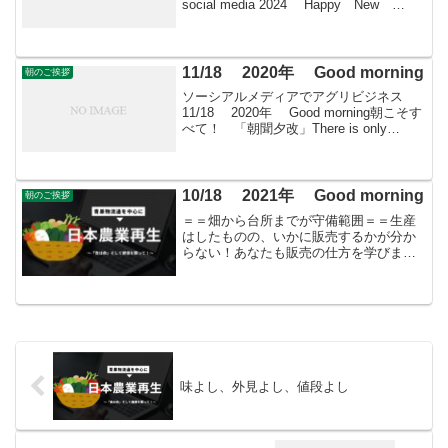
social media 2024 Happy New
Year Happy New Year Thank you for...
11/18 2020年 Good morning
朝のご挨拶
ソーシアルメディアでアグリビジネス
11/18 2020年 Good morning朝こそす
べて！ 「朝聞夕改」There is only
Morning in all things 11月18日はどんな日
もりとふるさとの日国土保全奨励制...
10/18 2021年 Good morning
朝のご挨拶
＝＝畑から台所までが守備範囲＝＝生産
はしたものの、いかに販売するかが分か
らない！あなたも販売の仕方を学びませ
んか？すばる会員（年会費：24000円）対
象に販売をサポート
味よし、外見よし、値段よし