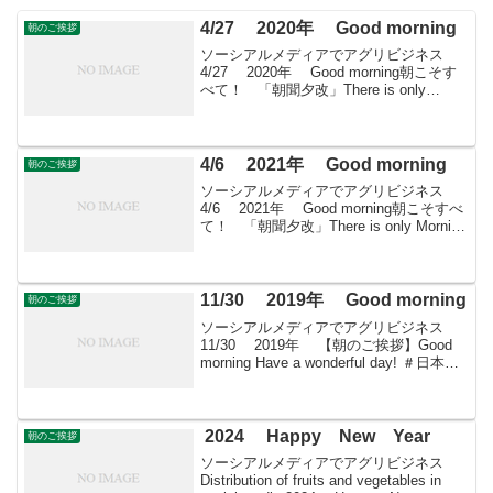
4/27 2020年 Good morning
朝のご挨拶
ソーシアルメディアでアグリビジネス
4/27 2020年 Good morning朝こそす
べて！ 「朝聞夕改」There is only
Morning in all things 4月27日はどんな日
哲学の日紀元前399年のこの日、ギリ...
4/6 2021年 Good morning
朝のご挨拶
ソーシアルメディアでアグリビジネス
4/6 2021年 Good morning朝こそすべ
て！ 「朝聞夕改」There is only Morning
in all things 4月6日はどんな日しろの
日 兵庫県姫路市が1991年に、日...
11/30 2019年 Good morning
朝のご挨拶
ソーシアルメディアでアグリビジネス
11/30 2019年 【朝のご挨拶】Good
morning Have a wonderful day! ＃日本農
業再生 ＃食品流通 ＃青果物流通 ＃
花き流通 ＃wholesale-market ＃...
2024 Happy New Year
朝のご挨拶
ソーシアルメディアでアグリビジネス
Distribution of fruits and vegetables in