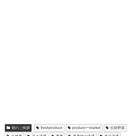
朝のご挨拶
freshproduce
produceーmarket
伝統野菜