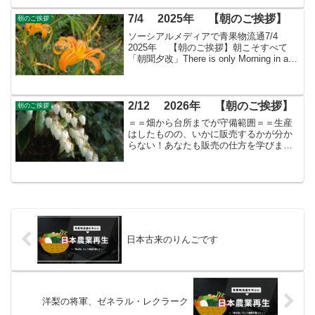
7/4 2025年 【朝のご挨拶】
朝のご挨拶
ソーシアルメディアで青果物流通7/4
2025年 【朝のご挨拶】朝こそすべて
「朝聞夕改」There is only Morning in all
thingsきょうはどんな日アメリカ独立記念
日1776年のこの日、イギリス（グレート
ブリテ...
2/12 2026年 【朝のご挨拶】
朝のご挨拶
＝＝畑から台所までが守備範囲＝＝生産
はしたものの、いかに販売するかが分か
らない！あなたも販売の仕方を学びませ
んか？すばる会員（年会費：24000円）対
象に販売をサポート
日本古来のりんごです
洋梨の将軍、ゼネラル・レクラーク