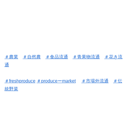
＃
農業
＃
自然農
＃
食品流通
＃
青果物流通
＃
花き流
通
＃freshproduce
＃
produceーmarket
＃
市場外流通
＃
伝
統野菜