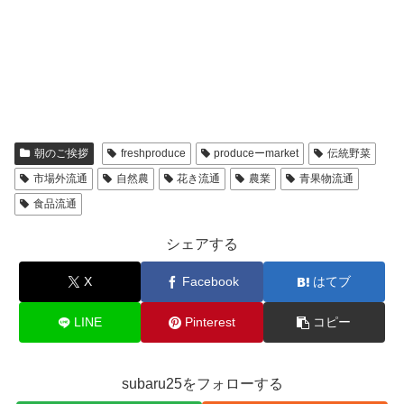
朝のご挨拶
freshproduce
produceーmarket
伝統野菜
市場外流通
自然農
花き流通
農業
青果物流通
食品流通
シェアする
X
Facebook
はてブ
LINE
Pinterest
コピー
subaru25をフォローする