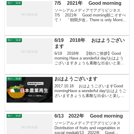
7/5 2021年 Good morning
朝のご挨拶
ソーシアルメディアでアグリビジネス
7/5 2021年 Good morning朝こそすべ
て！ 「朝聞夕改」There is only Morning
in all things 7月5日はどんな日農林水
産省発足記念日 1978年の...
6/19 2018年 おはようござい
朝のご挨拶
ます
6/19 2018年 【朝のご挨拶】Good
morning Have a wonderful day!おはよう
ございますきょうも素敵な出会いと楽し
いソーシアルを！今朝はアリウムととも
に・・・＊ ネギ属のネギ亜科に分類さ
れる属。学名から...
おはようございます
朝のご挨拶
2017.10.18 おはようございますGood
morningHave a wonderful day!おはようご
ざいますきょうも素敵な出会いと楽しい
ソーシアルを！今朝はキンモクセイとも
に・・・ ＃produceーmarket ＃市場...
6/13 2022年 Good morning
朝のご挨拶
ソーシアルメディアでアグリビジネス
Distribution of fruits and vegetables in
social media6/13 2022年 Good