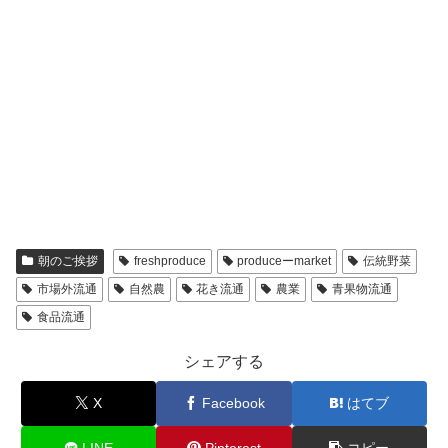
朝のご挨拶
freshproduce
produceーmarket
伝統野菜
市場外流通
自然農
花き流通
農業
青果物流通
食品流通
シェアする
X
Facebook
はてブ
LINE
Pinterest
コピー