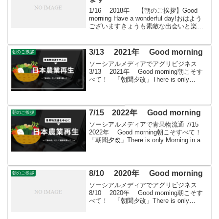
1/16 2018年 【朝のご挨拶】Good
morning Have a wonderful day!おはよう
ございますきょうも素敵な出会いと楽し
いソーシアルを！今朝はオキザリスとと
もに・・・
3/13 2021年 Good morning
朝のご挨拶
ソーシアルメディアでアグリビジネス
3/13 2021年 Good morning朝こそす
べて！ 「朝聞夕改」There is only
Morning in all things 3月13日はどんな日
漁業法記念日1949(昭和24)年の...
7/15 2022年 Good morning
朝のご挨拶
ソーシアルメディアで青果物流通 7/15
2022年 Good morning朝こそすべて！
「朝聞夕改」There is only Morning in all
things きょうははどんな日お盆・盂蘭盆
会「お盆」または「盂蘭盆会（...
8/10 2020年 Good morning
朝のご挨拶
ソーシアルメディアでアグリビジネス
8/10 2020年 Good morning朝こそす
べて！ 「朝聞夕改」There is only
Morning in all things 8月10日はどんな日
道の日建設省(現在の国土交通省)道路...