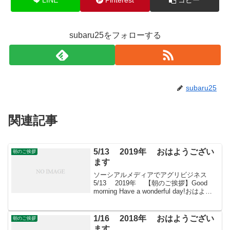
subaru25をフォローする
subaru25
関連記事
5/13 2019年 おはようござい
朝のご挨拶
ます
ソーシアルメディアでアグリビジネス
5/13 2019年 【朝のご挨拶】Good
morning Have a wonderful day!おはよう
ございますきょうも素敵な出会いと楽し
いソーシアルを！今朝はサツキととも
に・・・＊ ツツジ科...
1/16 2018年 おはようござい
朝のご挨拶
ます