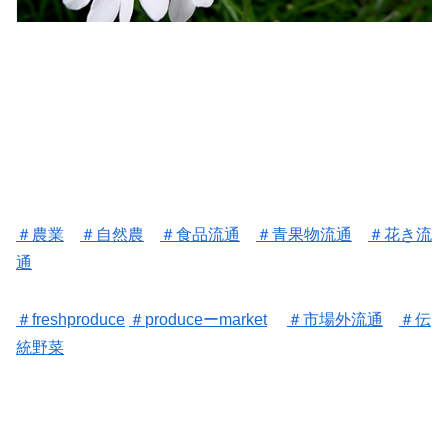
＃
農業
＃
自然農
＃
食品流通
＃
青果物流通
＃
花き流
通
＃freshproduce
＃
produceーmarket
＃
市場外流通
＃
伝
統野菜