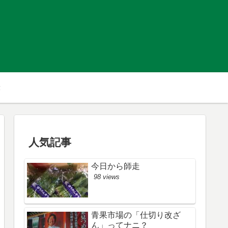
人気記事
今日から師走
98 views
青果市場の「仕切り改ざ
ん」ってナニ？