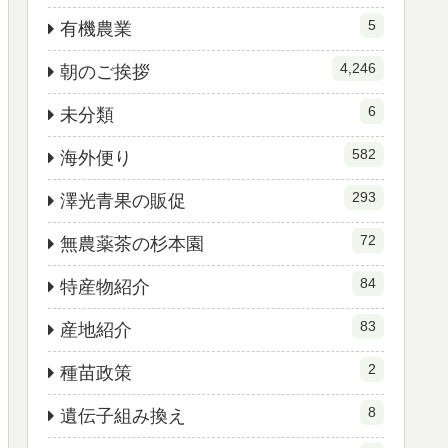
5
有機農業
4,246
朝のご挨拶
6
未分類
582
海外便り
293
澤光青果の販促
72
無農薬茶の杉本園
84
特産物紹介
83
産地紹介
2
種苗政策
8
遺伝子組み換え