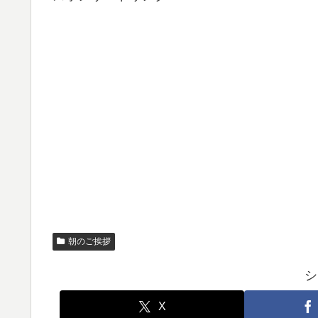
朝のご挨拶
シ
X