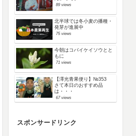
89 views
北半球では冬小麦の播種・
発芽が進展中
75 views
今朝はコバイケイソウとと
もに
71 views
【澤光青果便り】№353
さて本日のおすすめ品
は・・・
67 views
スポンサードリンク