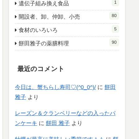
1
遺伝子組み換え食品
80
開設者、卸、仲卸、小売
5
食材のいろいろ
90
餅田雅子の薬膳料理
最近のコメント
今日は、蟹ちらし寿司♡(^0_0^)/
に
餅田
雅子
より
レーズン＆クランベリーなどの入ったパ
ンケーキ
に
餅田 雅子
より