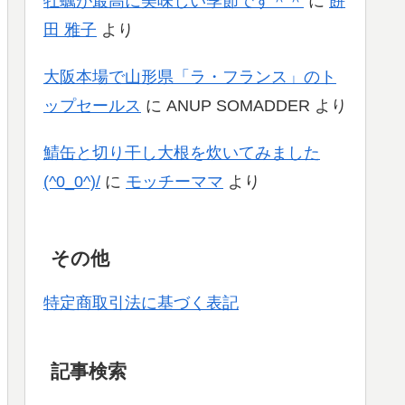
牡蠣が最高に美味しい季節です＾＾
に
餅
田 雅子
より
大阪本場で山形県「ラ・フランス」のト
ップセールス
に
ANUP SOMADDER
より
鯖缶と切り干し大根を炊いてみました
(^0_0^)/
に
モッチーママ
より
その他
特定商取引法に基づく表記
記事検索