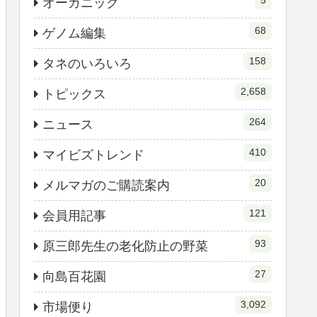
5
オーガニック
68
ゲノム編集
158
タネのいろいろ
2,658
トピックス
264
ニュース
410
マイビズトレンド
20
メルマガのご購読案内
121
会員用記事
93
原三郎先生の老化防止の野菜
27
向島百花園
3,092
市場便り