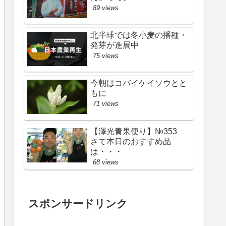
89 views
北半球では冬小麦の播種・
発芽が進展中
75 views
今朝はコバイケイソウとと
もに
71 views
【澤光青果便り】№353
さて本日のおすすめ品
は・・・
68 views
スポンサードリンク