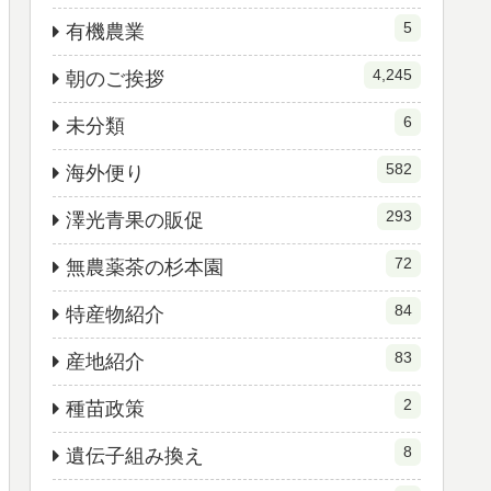
5
有機農業
4,245
朝のご挨拶
6
未分類
582
海外便り
293
澤光青果の販促
72
無農薬茶の杉本園
84
特産物紹介
83
産地紹介
2
種苗政策
8
遺伝子組み換え