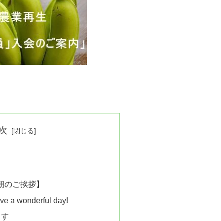
次
【朝のご挨拶】
e a wonderful day!
ます