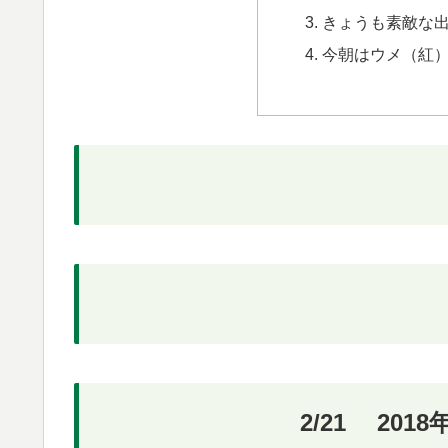
きょうも素敵な
今朝はウメ（紅
2/21 20