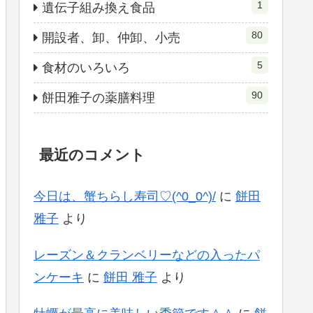
1
遺伝子組み換え食品
80
開設者、卸、仲卸、小売
5
食材のいろいろ
90
餅田雅子の薬膳料理
最近のコメント
今日は、蟹ちらし寿司♡(^0_0^)/
に
餅田
雅子
より
レーズン＆クランベリーなどの入ったパ
ンケーキ
に
餅田 雅子
より