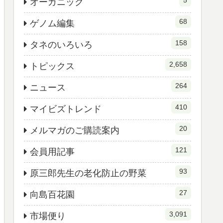
5
オーガニック
68
ゲノム編集
158
タネのいろいろ
2,658
トピックス
264
ニュース
410
マイビズトレンド
20
メルマガのご購読案内
121
会員用記事
93
原三郎先生の老化防止の野菜
27
向島百花園
3,091
市場便り