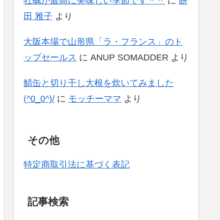
牡蠣が最高に美味しい季節です＾＾
に
餅
田 雅子
より
大阪本場で山形県「ラ・フランス」のト
ップセールス
に
ANUP SOMADDER
より
鯖缶と切り干し大根を炊いてみました
(^0_0^)/
に
モッチーママ
より
その他
特定商取引法に基づく表記
記事検索