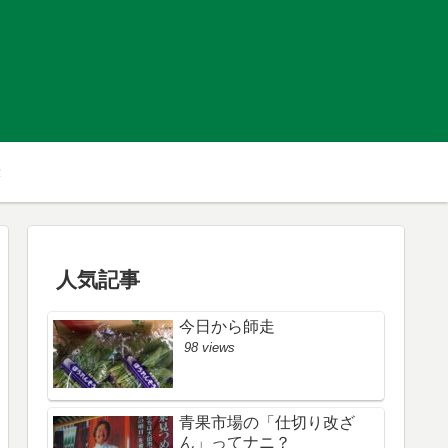
人気記事
今日から師走
98 views
青果市場の「仕切り改ざ
ん」ってナニ？