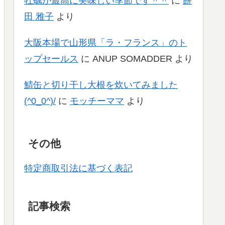
牡蠣が最高に美味しい季節です＾＾
に
餅
田 雅子
より
大阪本場で山形県「ラ・フランス」のト
ップセールス
に
ANUP SOMADDER
より
鯖缶と切り干し大根を炊いてみました
(^0_0^)/
に
モッチーママ
より
その他
特定商取引法に基づく表記
記事検索