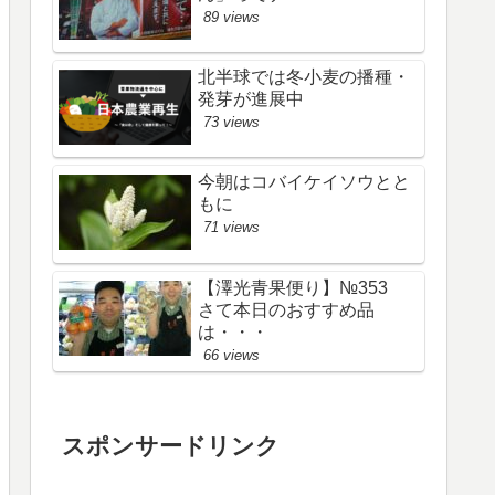
89 views
北半球では冬小麦の播種・
発芽が進展中
73 views
今朝はコバイケイソウとと
もに
71 views
【澤光青果便り】№353
さて本日のおすすめ品
は・・・
66 views
スポンサードリンク