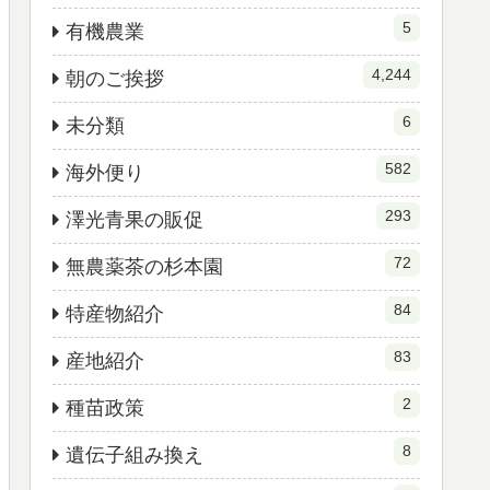
5
有機農業
4,244
朝のご挨拶
6
未分類
582
海外便り
293
澤光青果の販促
72
無農薬茶の杉本園
84
特産物紹介
83
産地紹介
2
種苗政策
8
遺伝子組み換え