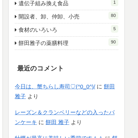
1
遺伝子組み換え食品
80
開設者、卸、仲卸、小売
5
食材のいろいろ
90
餅田雅子の薬膳料理
最近のコメント
今日は、蟹ちらし寿司♡(^0_0^)/
に
餅田
雅子
より
レーズン＆クランベリーなどの入ったパ
ンケーキ
に
餅田 雅子
より