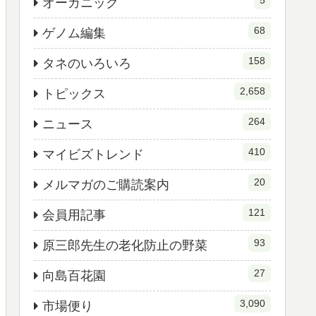
5
オーガニック
68
ゲノム編集
158
タネのいろいろ
2,658
トピックス
264
ニュース
410
マイビズトレンド
20
メルマガのご購読案内
121
会員用記事
93
原三郎先生の老化防止の野菜
27
向島百花園
3,090
市場便り