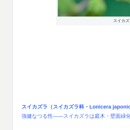
スイカズ
スイカズラ（スイカズラ科・Lonicera japon
強健なつる性――スイカズラは庭木・壁面緑