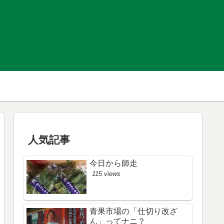
人気記事
今日から師走
115 views
青果市場の「仕切り改ざ
ん」ってナニ？