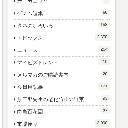
5
オーガニック
68
ゲノム編集
158
タネのいろいろ
2,658
トピックス
264
ニュース
410
マイビズトレンド
20
メルマガのご購読案内
121
会員用記事
93
原三郎先生の老化防止の野菜
27
向島百花園
3,090
市場便り