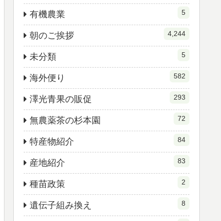
5
有機農業
4,244
朝のご挨拶
5
未分類
582
海外便り
293
澤光青果の販促
72
無農薬茶の杉本園
84
特産物紹介
83
産地紹介
2
種苗政策
8
遺伝子組み換え