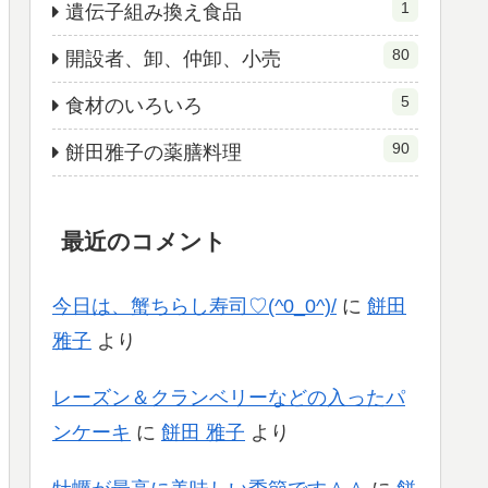
1
遺伝子組み換え食品
80
開設者、卸、仲卸、小売
5
食材のいろいろ
90
餅田雅子の薬膳料理
最近のコメント
今日は、蟹ちらし寿司♡(^0_0^)/
に
餅田
雅子
より
レーズン＆クランベリーなどの入ったパ
ンケーキ
に
餅田 雅子
より