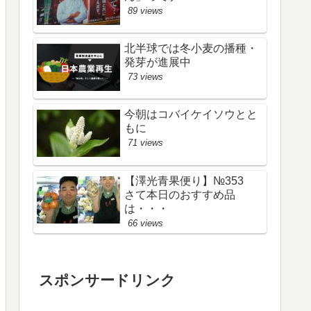
89 views
北半球では冬小麦の播種・
発芽が進展中
73 views
今朝はコバイケイソウとと
もに
71 views
【澤光青果便り】№353
さて本日のおすすめ品
は・・・
66 views
スポンサードリンク