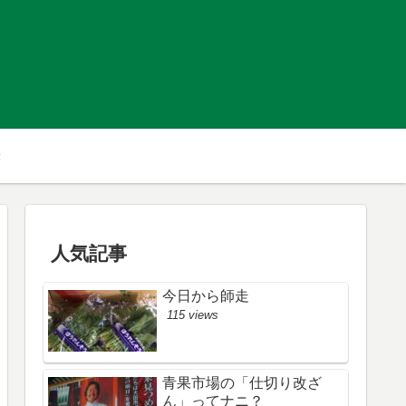
人気記事
今日から師走
115 views
青果市場の「仕切り改ざ
ん」ってナニ？