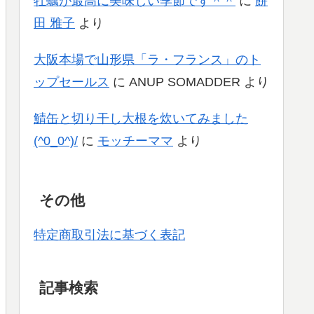
牡蠣が最高に美味しい季節です＾＾
に
餅
田 雅子
より
大阪本場で山形県「ラ・フランス」のト
ップセールス
に
ANUP SOMADDER
より
鯖缶と切り干し大根を炊いてみました
(^0_0^)/
に
モッチーママ
より
その他
特定商取引法に基づく表記
記事検索