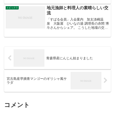
地元漁師と料理人の素晴らしい交
トピックス
流
「すばる会員」入会案内 加太淡嶋温
泉 大阪屋 ひいなの湯 調理長の赤間 博
斗さんからシェア。 こうした地場の交流
がじつに素晴らしい。継続できれば凄い
力になりますね。 ーーーーーここから赤
間さんの記事引用今夜は、加太の漁師さ
んにお誘い頂きブダ...
青森県産にんじん始まりました
宮古島産早摘青マンゴーのギリシャ風サ
ラダ
コメント