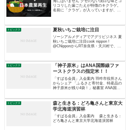
海にはいません クセのない淡白な味とコ
リコリした歯ごたえが特徴のキクラゲ。
名前に「クラゲ」が入っていますが、キ
クラゲ科キクラゲ属の菌類、つまりキノ
コの仲間です。世界中に分布しており、
広葉樹の枯れ木や枯れ枝などに発生しま
す。流通しているものの...
夏秋いちご栽培に注目
トピックス
ソーシアルメディアでアグリビジネス 夏
秋いちご栽培に注目cook nippon !‏
@CNipponからRT奈良県・天川村で、夏
から秋に収穫する希少な『夏イチゴ』の
試験栽培が進んでいるといいます。多く
は冬から春がシーズンですが、標高800...
「神子原米」はANA国際線ファ
トピックス
ーストクラスの指定米！！
「すばる会員」入会案内 羽咋市役所さん
からシェア 「ふるさと寄付金、特産品の
神子原米が残り4袋！」秘書室 ANA国際
線ファーストクラスの指定米です。希少
価値ありますよ。 羽咋市は、ふるさと寄
付金として1万円以上寄付していただいた
森と生きる：どろ亀さんと東京大
トピックス
方へ、お礼と...
学北海道演習林
「すばる会員」入会案内 森と生きる：
どろ亀さんと東京大学北海道演習林