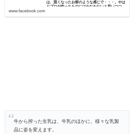
は、固くなったお餅のような感じで・・・。やは
りプロが作ったものにはかなわないと思いつつ、
プロの手で作られている全国各地のおいしいチー
www.facebook.com
ズに興味をそそられた担当でした。 広報誌
aff（あふ）６月号では、昨年開催されたALL
JAPAN ナチュラルチーズコンテストで選ばれた
個性的なチーズの数々をご紹介。また、免疫力の
向上、内臓脂肪の低減といった効能と乳酸菌との
関係などを解説しているヨーグルトにも注目で
す。 広報誌aff６月号を是非ご覧ください。
http://（削除） | 農林水産省 maff
【作ってみた その２・チーズ編】 牛から搾った生乳は、
牛乳のほかに、様々な乳製品に姿を変えます。その１つが
チーズで、中には家庭で手作りできるものも。...
牛から搾った生乳は、牛乳のほかに、様々な乳製
品に姿を変えます。