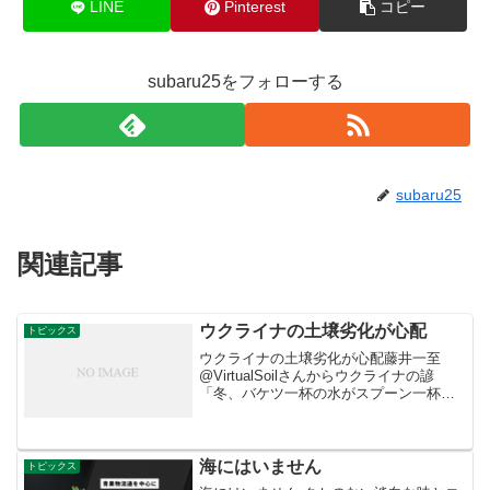
LINE
Pinterest
コピー
subaru25をフォローする
subaru25
関連記事
ウクライナの土壌劣化が心配
トピックス
ウクライナの土壌劣化が心配藤井一至
@VirtualSoilさんからウクライナの諺
「冬、バケツ一杯の水がスプーン一杯の
泥を生む 夏、スプーン一杯の水がバケ
ツ一杯の泥を生む」ナチスドイツを沈め
た泥将軍は、今度はロシアに猛威をふる
うのか。ウクライ...
海にはいません
トピックス