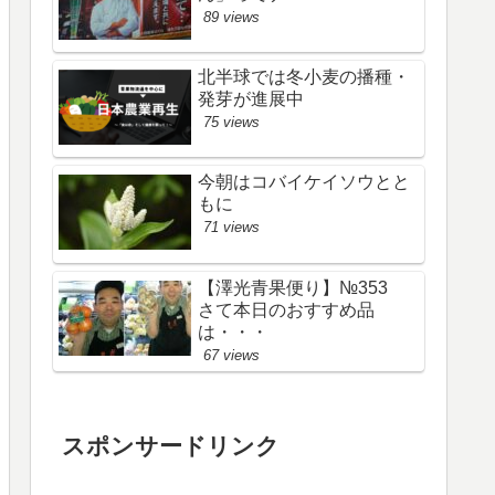
89 views
北半球では冬小麦の播種・
発芽が進展中
75 views
今朝はコバイケイソウとと
もに
71 views
【澤光青果便り】№353
さて本日のおすすめ品
は・・・
67 views
スポンサードリンク