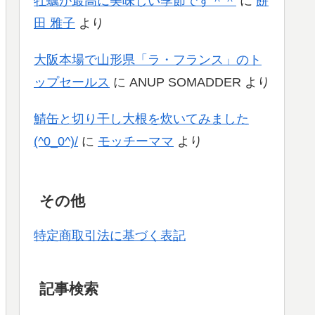
牡蠣が最高に美味しい季節です＾＾
に
餅
田 雅子
より
大阪本場で山形県「ラ・フランス」のト
ップセールス
に
ANUP SOMADDER
より
鯖缶と切り干し大根を炊いてみました
(^0_0^)/
に
モッチーママ
より
その他
特定商取引法に基づく表記
記事検索