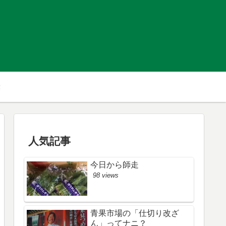
人気記事
今日から師走
98 views
青果市場の「仕切り改ざ
ん」ってナニ？