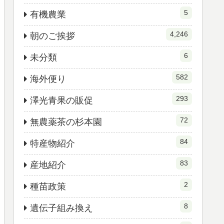
5
有機農業
4,246
朝のご挨拶
6
未分類
582
海外便り
293
澤光青果の販促
72
無農薬茶の杉本園
84
特産物紹介
83
産地紹介
2
種苗政策
8
遺伝子組み換え