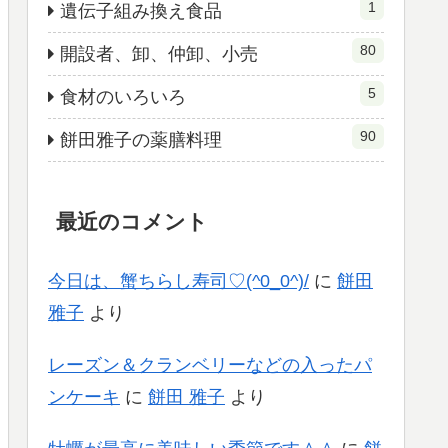
1
遺伝子組み換え食品
80
開設者、卸、仲卸、小売
5
食材のいろいろ
90
餅田雅子の薬膳料理
最近のコメント
今日は、蟹ちらし寿司♡(^0_0^)/
に
餅田
雅子
より
レーズン＆クランベリーなどの入ったパ
ンケーキ
に
餅田 雅子
より