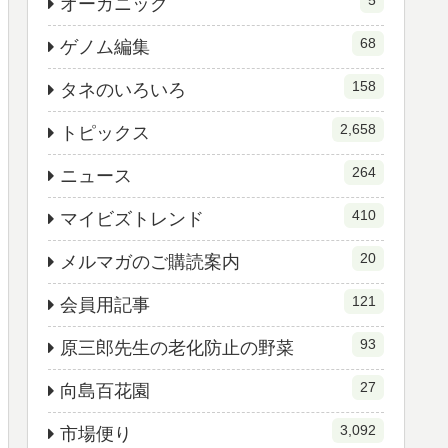
5
オーガニック
68
ゲノム編集
158
タネのいろいろ
2,658
トピックス
264
ニュース
410
マイビズトレンド
20
メルマガのご購読案内
121
会員用記事
93
原三郎先生の老化防止の野菜
27
向島百花園
3,092
市場便り