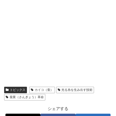
トピックス
カイコ（蚕）
光る糸を生み出す技術
蚕業（さんぎょう）革命
シェアする