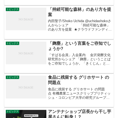
いのが園芸部門。このように主食ではな
くて副食部門が大きくなったところが、
「持続可能な森林」のあり方を提
トピックス
日本農業最大の歪さでしょう。...
案
内田聖子/Shoko Uchida @uchidashokoさ
んからシェア 「持続可能な森林」
のあり方を提案 ★クラウドファンディン
グ実施中！★ 日本とアジアの森林を持続
可能にー２つの映像作品の制作プロジェ
クト 世界各地で伐...
「麹塵」という言葉をご存知でし
トピックス
ょうか?
「すばる会員」入会案内 金沢発酵文化
研究所からシェア 「麹塵」ということば
をご存知でしょうか。「きくじん」と読
み、色の名前です。 この色、誰でも使え
るものではなく、天皇と特別の許可が出
た者でなくては使えない、禁色（きんじ
食品に残留する グリホサート の
トピックス
き）と呼ばれるもの...
問題点
食品に残留する グリホサート の問題
点 有機農業ニュースクリップブリティッ
シュ・コロンビア大学の研究グループ
は、これまでに発表された論文を検討し
た結果、食品に残留する #グリホサート
が腸内細菌叢のバランスを崩し、グルテ
アンテナショップ店長から干し芋
トピックス
ンを含む食品の摂取で...
屋さんに転身！？