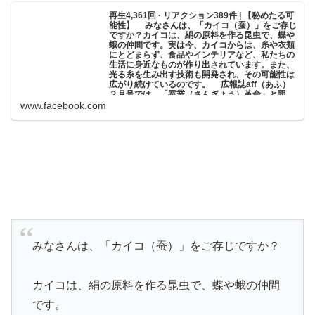
再生4,361回 · リアクション389件 | 【秘めたる可
能性】 みなさんは、「カイコ（蚕）」をご存じ
ですか？カイコは、絹の原料を作る昆虫で、蝶や
蛾の仲間です。実は今、カイコからは、糸や衣類
にとどまらず、食品やインテリアなど、私たちの
生活に身近なものが作り出されています。また、
光る糸を生み出す技術も開発され、その可能性は
広がり続けているのです。 広報誌aff（あふ）
２月号では、「蚕業（さんぎょう）革命」と題
し、カイコの一生、糸ができるまで、伝統を受け
www.facebook.com
継ぐ人々などをご紹介。特に、世界最大級の工場
で蚕業の復活を目指す取組は必見ですよ！ 広報誌
aff２月号を是非ご覧ください。 http://（削除）
イラスト提供：中山ゆかり | 農林水産省 maff
【秘めたる可能性】 みなさんは、「カイコ（蚕）」をご
存じですか？カイコは、絹の原料を作る昆虫で、蝶や蛾の
仲間です。実は今、カイコからは、糸や衣類にとどまら
ず、食品やインテリアなど、私たちの生活に身近なものが
作り出されています。また、光る糸を...
みなさんは、「カイコ（蚕）」をご存じですか？
カイコは、絹の原料を作る昆虫で、蝶や蛾の仲間
です。