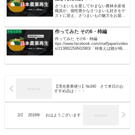
さつまいもを愛してやまない農林水産省
職員が、個性豊かなさつまいも好きをゲ
ストに迎え、さつまいもの魅力をお届け
する「さつまいも大好きチャンネル」。
作ってみた その6・柿編
トピックス
作ってみた その6・柿編
ttps://www.facebook.com/maffjapan/video
s/213882259502983/「柿食えば鐘が鳴る
なり法隆寺」。正岡子規が詠んだ有名な
この句にも登場し、秋の季語にもなって
いる柿は古く...
【澤光青果便り】№340 さて本日のお
すすめ品は・・・
2/2 2018年 おはようございます