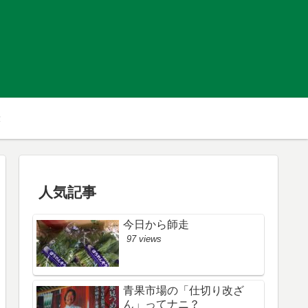
人気記事
今日から師走
97 views
青果市場の「仕切り改ざ
ん」ってナニ？