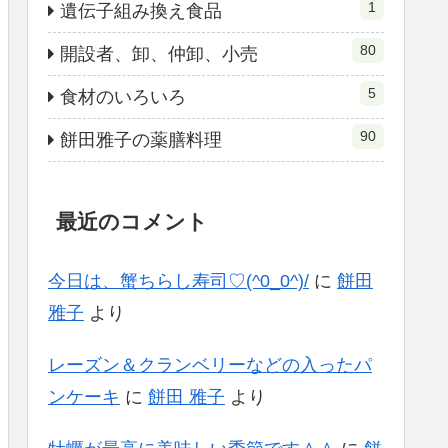
1
遺伝子組み換え食品
80
開設者、卸、仲卸、小売
5
食材のいろいろ
90
餅田雅子の薬膳料理
最近のコメント
今日は、蟹ちらし寿司♡(^0_0^)/
に
餅田
雅子
より
レーズン＆クランベリーなどの入ったパ
ンケーキ
に
餅田 雅子
より