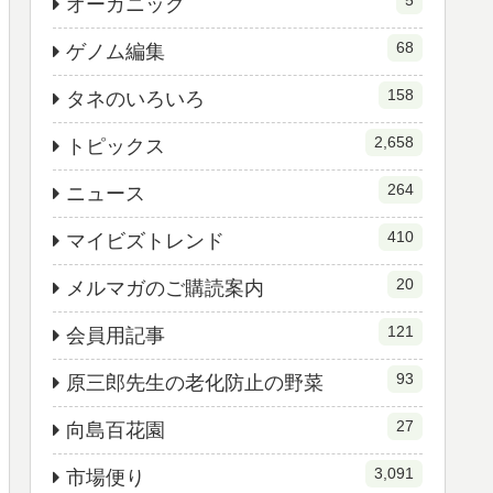
5
オーガニック
68
ゲノム編集
158
タネのいろいろ
2,658
トピックス
264
ニュース
410
マイビズトレンド
20
メルマガのご購読案内
121
会員用記事
93
原三郎先生の老化防止の野菜
27
向島百花園
3,091
市場便り