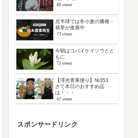
89 views
北半球では冬小麦の播種・
発芽が進展中
73 views
今朝はコバイケイソウとと
もに
71 views
【澤光青果便り】№353
さて本日のおすすめ品
は・・・
67 views
スポンサードリンク