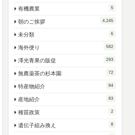
5
有機農業
4,245
朝のご挨拶
6
未分類
582
海外便り
293
澤光青果の販促
72
無農薬茶の杉本園
84
特産物紹介
83
産地紹介
2
種苗政策
8
遺伝子組み換え