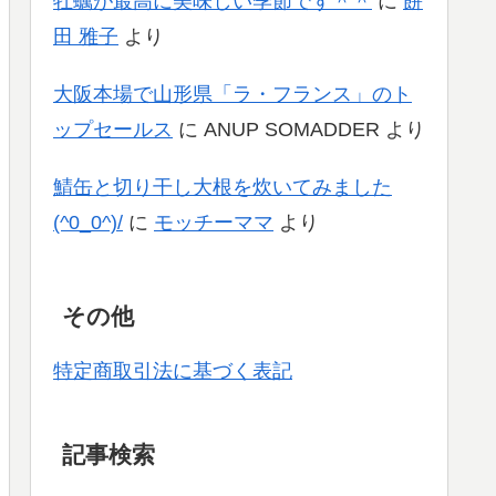
牡蠣が最高に美味しい季節です＾＾
に
餅
田 雅子
より
大阪本場で山形県「ラ・フランス」のト
ップセールス
に
ANUP SOMADDER
より
鯖缶と切り干し大根を炊いてみました
(^0_0^)/
に
モッチーママ
より
その他
特定商取引法に基づく表記
記事検索