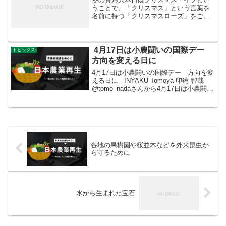
うことで、「クリスマス」という言葉を
名前に持つ「クリスマスローズ」をご紹
介します。クリスマスローズは、バラの
仲間ではなくキンポウゲ科の多年草で
す。草木が芽吹く前から常緑の葉を広げ
大きな花をつけるため、早春...
4月17日は小農闘いの国際デー
トピックス
方向を変える日に
4月17日は小農闘いの国際デー 方向を変
える日に INYAKU Tomoya 印鑰 智哉
@tomo_nadaさんから4月17日は小農闘い
の国際デー。小農や先住民族の生存が今
後の人類の運命を握っている。気候変
動、生物大量絶滅、ウイルス感染...
各地の果樹園や桜並木などを外来昆虫か
ら守るために
水から生まれた宝石