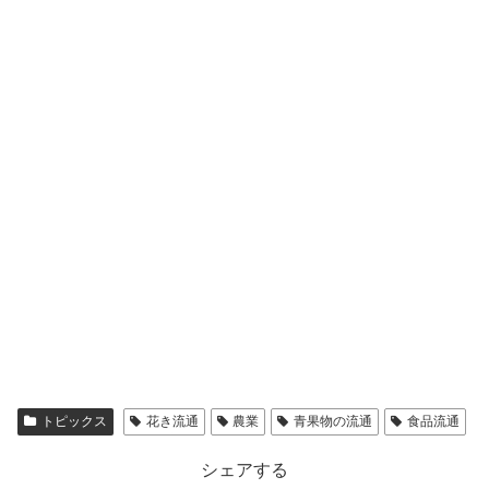
トピックス
花き流通
農業
青果物の流通
食品流通
シェアする