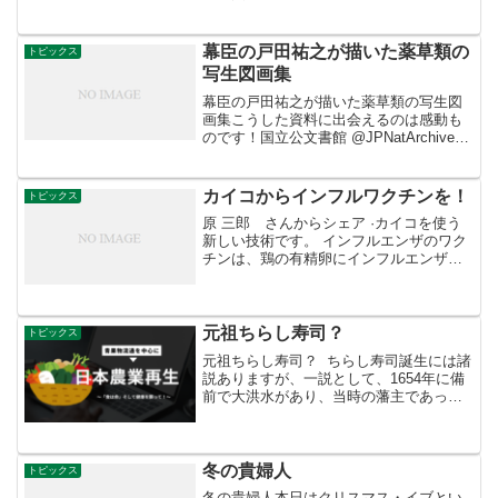
などに警戒してください。透明な氷暑い
季節の必需品「氷」。家庭用冷蔵庫の製
氷機能で作ることができますが、コンビ
幕臣の戸田祐之が描いた薬草類の
トピックス
ニやスーパーで販売され...
写生図画集
幕臣の戸田祐之が描いた薬草類の写生図
画集こうした資料に出会えるのは感動も
のです！国立公文書館 @JPNatArchives
からRT本日は当館所蔵資料の中から季節
の花を紹介します。画像は『庶物類纂図
翼』に描かれた「ササユリ」です。同書
カイコからインフルワクチンを！
トピックス
は幕臣の...
原 三郎 さんからシェア ·カイコを使う
新しい技術です。 インフルエンザのワク
チンは、鶏の有精卵にインフルエンザウ
イルスを接種して増殖しさせ、増えたウ
イルスをフォルマリンなどで処理して不
活化（感染能力をなくして）して作られ
ます。 インフルエ...
元祖ちらし寿司？
トピックス
元祖ちらし寿司？ ちらし寿司誕生には諸
説ありますが、一説として、1654年に備
前で大洪水があり、当時の藩主であった
池田光政公が「一汁一菜」という倹約令
を出したことがきっかけといわれていま
す。これに対抗する策として、魚や野菜
など、できる限り...
冬の貴婦人
トピックス
冬の貴婦人本日はクリスマス・イブとい