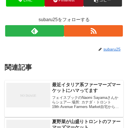
LINE
Pinterest
コピー
subaru25をフォローする
subaru25
関連記事
最近イタリア系ファーマーズマー
ケットにハマってます
フェイスブックのNaomi Sayamaさんか
らシェア— 場所: カナダ・トロント
19th Avenue Farmers Market自宅から車
で20分ほどのところにある、イタリア系
ファーマーズマーケットに最近ハマって
ます。イタリアン系だ...
夏野菜が山盛りトロントのファー
マーズマーケット