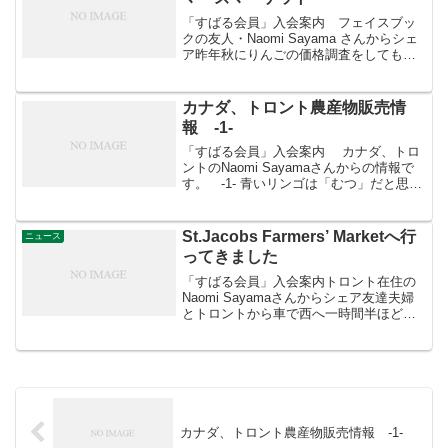
「すばる会員」入会案内 フェイスブッ
クの友人・Naomi Sayama さんからシェ
ア昨年秋にりんごの価格調査をしてもら
ったとき、トロントは物価がとても安い
のだなという印象がありました。 トロン
ト市内にある地下鉄PAPE駅近くのファー
カナダ、トロント農産物販売情
マーズ...
報 -1-
「すばる会員」入会案内 カナダ、トロ
ントのNaomi Sayamaさんからの情報で
す。 -1- 青いリンゴは「むつ」だと思い
ます。 バケツ一杯で12ドル。 見た感じど
のくらい入っているのか検討がつきませ
ん。 1ドル95円として、1100円...
St.Jacobs Farmers’ Marketへ行
ニュース
ってきました
「すばる会員」入会案内トロント在住の
Naomi Sayamaさんからシェア友達夫婦
とトロントから車で西へ一時間半ほどの
ところにある、St.Jacobsのファーマーズ
マーケットへ行ってきました。St.Jacobs
Farmers' Marke...
カナダ、トロント農産物販売情報 -1-