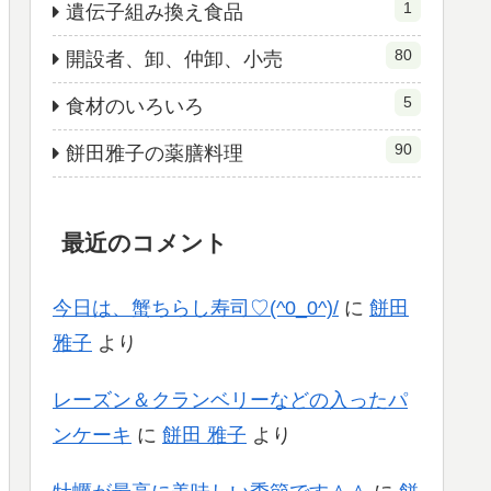
1
遺伝子組み換え食品
80
開設者、卸、仲卸、小売
5
食材のいろいろ
90
餅田雅子の薬膳料理
最近のコメント
今日は、蟹ちらし寿司♡(^0_0^)/
に
餅田
雅子
より
レーズン＆クランベリーなどの入ったパ
ンケーキ
に
餅田 雅子
より