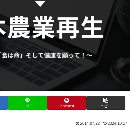
LINE
Pinterest
コピー
2014.07.22
2024.10.17