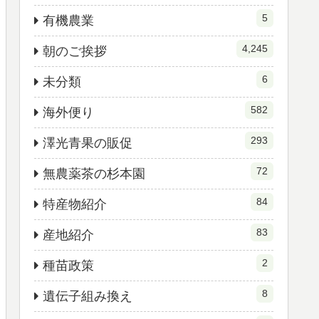
5
有機農業
4,245
朝のご挨拶
6
未分類
582
海外便り
293
澤光青果の販促
72
無農薬茶の杉本園
84
特産物紹介
83
産地紹介
2
種苗政策
8
遺伝子組み換え