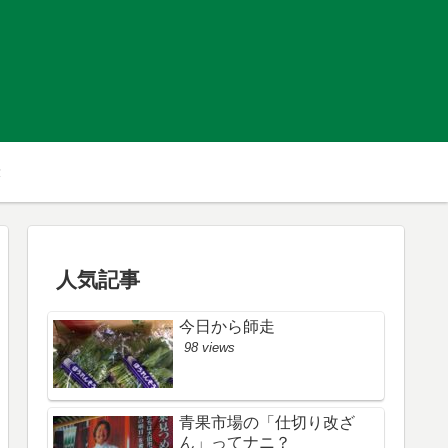
人気記事
今日から師走
98 views
青果市場の「仕切り改ざ
ん」ってナニ？