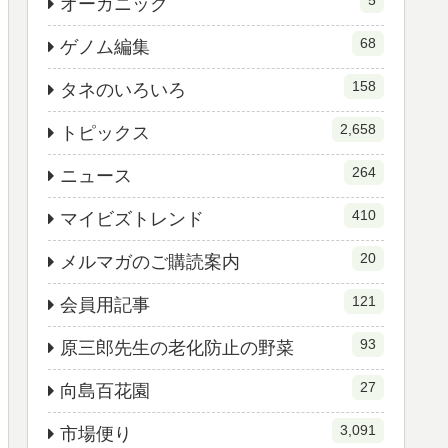
5
オーガニック
68
ゲノム編集
158
タネのいろいろ
2,658
トピックス
264
ニュース
410
マイビズトレンド
20
メルマガのご購読案内
121
会員用記事
93
原三郎先生の老化防止の野菜
27
向島百花園
3,091
市場便り