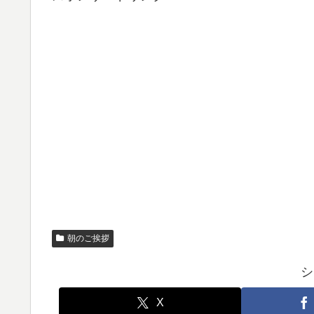
朝のご挨拶
シ
X