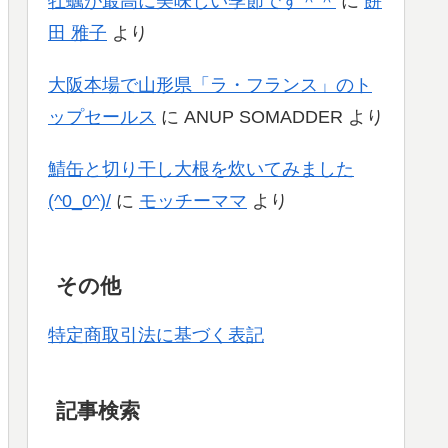
牡蠣が最高に美味しい季節です＾＾
に
餅
田 雅子
より
大阪本場で山形県「ラ・フランス」のト
ップセールス
に
ANUP SOMADDER
より
鯖缶と切り干し大根を炊いてみました
(^0_0^)/
に
モッチーママ
より
その他
特定商取引法に基づく表記
記事検索