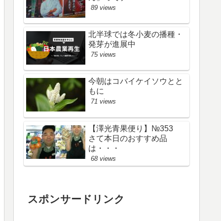
89 views
北半球では冬小麦の播種・
発芽が進展中
75 views
今朝はコバイケイソウとと
もに
71 views
【澤光青果便り】№353
さて本日のおすすめ品
は・・・
68 views
スポンサードリンク