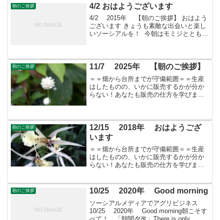
息...
4/2 おはようございます
朝のご挨拶
4/2 2015年 【朝のご挨拶】 おはよう
ございます きょうも素敵な出会いと楽し
いソーシアルを！ 今朝はモミジととも
に・・・ フェイスブックページ「日本
農業再生」★「すばる会員」のお申し込
みはこちら
11/7 2025年 【朝のご挨拶】
朝のご挨拶
＝＝畑から台所までが守備範囲＝＝生産
はしたものの、いかに販売するかが分か
らない！あなたも販売の仕方を学びませ
んか？すばる会員（年会費：24000円）対
象に販売をサポート
12/15 2018年 おはようござ
朝のご挨拶
います
＝＝畑から台所までが守備範囲＝＝生産
はしたものの、いかに販売するかが分か
らない！あなたも販売の仕方を学びませ
んか？すばる会員（年会費：24000円）対
象に販売をサポート
10/25 2020年 Good morning
朝のご挨拶
ソーシアルメディアでアグリビジネス
10/25 2020年 Good morning朝こそす
べて！ 「朝聞夕改」There is only