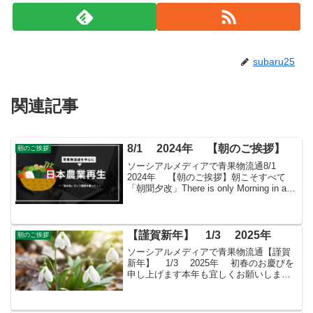
subaru25
関連記事
8/1 2024年 【朝のご挨拶】
朝のご挨拶
ソーシアルメディアで青果物流通8/1
2024年 【朝のご挨拶】朝こそすべて
「朝聞夕改」There is only Morning in all
thingsきょうはどんな日パインの日沖縄県
パイン・果樹生産振興対策協議会が1990
年（平...
【謹賀新年】 1/3 2025年
朝のご挨拶
ソーシアルメディアで青果物流通【謹賀
新年】 1/3 2025年 初春のお慶びを
申し上げます本年も宜しくお願いします
きょうも素敵な出会いと楽しいソーシア
ルを！ 今朝はスノードロップ(ヒガンバナ
科)とともに・・・花ことば：初恋のため