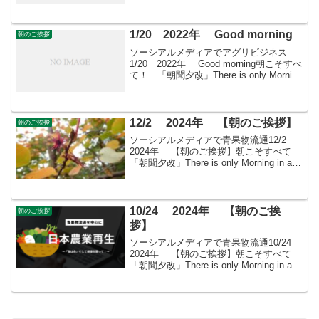
震が発生、津波被害。1605年...
1/20 2022年 Good morning
朝のご挨拶
ソーシアルメディアでアグリビジネス
1/20 2022年 Good morning朝こそすべ
て！ 「朝聞夕改」There is only Morning
in all things 1月20日はどんな日鎌倉幕
府が評定衆を設置する。12...
12/2 2024年 【朝のご挨拶】
朝のご挨拶
ソーシアルメディアで青果物流通12/2
2024年 【朝のご挨拶】朝こそすべて
「朝聞夕改」There is only Morning in all
thingsきょうはどんな日奴隷制度廃止国際
デー国連が制定した国際デーの一つ。英
語表記は...
10/24 2024年 【朝のご挨
朝のご挨拶
拶】
ソーシアルメディアで青果物流通10/24
2024年 【朝のご挨拶】朝こそすべて
「朝聞夕改」There is only Morning in all
thingsきょうはどんな日暗黒の木曜日
1929年（昭和4年）のこの日（木曜日）、
ニュ...