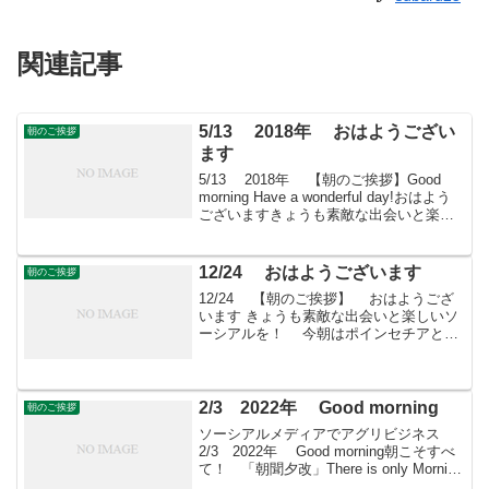
関連記事
5/13 2018年 おはようござい
朝のご挨拶
ます
5/13 2018年 【朝のご挨拶】Good
morning Have a wonderful day!おはよう
ございますきょうも素敵な出会いと楽し
いソーシアルを！今朝はサツキととも
に・・・＊ ツツジ科ツツジ属に分類さ
れ、山奥の岩肌など...
12/24 おはようございます
朝のご挨拶
12/24 【朝のご挨拶】 おはようござ
います きょうも素敵な出会いと楽しいソ
ーシアルを！ 今朝はポインセチアとと
もにメリークリスマス・・・ フェイスブ
ックページ「日本農業再生」★「すばる
会員」のお申し込みはこちら
2/3 2022年 Good morning
朝のご挨拶
ソーシアルメディアでアグリビジネス
2/3 2022年 Good morning朝こそすべ
て！ 「朝聞夕改」There is only Morning
in all things 2月3日はどんな日慶長地