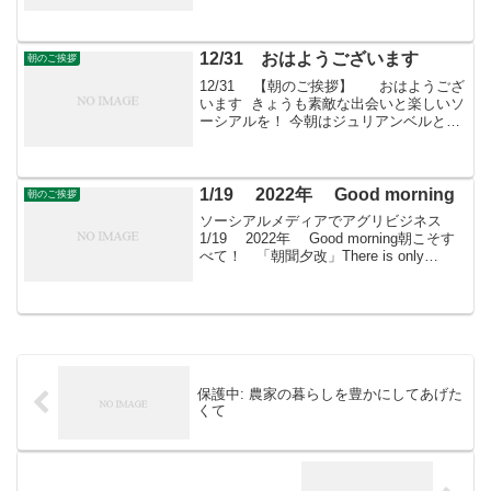
Morning in all thingsきょうはどんな日世
界土壌デー国連の専門機関の一つである
国際...
12/31 おはようございます
朝のご挨拶
12/31 【朝のご挨拶】 おはようござ
います きょうも素敵な出会いと楽しいソ
ーシアルを！ 今朝はジュリアンベルとと
もに・・・ フェイスブックページ「日
本農業再生」★「すばる会員」のお申し
込みはこちら
1/19 2022年 Good morning
朝のご挨拶
ソーシアルメディアでアグリビジネス
1/19 2022年 Good morning朝こそす
べて！ 「朝聞夕改」There is only
Morning in all things 1月19日はどんな
日道元（曹洞宗の開祖）誕生（～1...
保護中: 農家の暮らしを豊かにしてあげた
くて