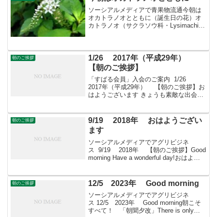
ソーシアルメディアで青果物流通今朝は
オカトラノオとともに（誕生日の花）オ
カトラノオ（サクラソウ科・Lysimachia
clethroides）のガイド 結論： オカトラノ
オは、日本の山野に普通に見られる多年
草で、白い花穂が“虎の尾”のよう...
1/26 2017年（平成29年）
朝のご挨拶
【朝のご挨拶】
「すばる会員」入会のご案内 1/26
2017年（平成29年） 【朝のご挨拶】お
はようございます きょうも素敵な出会い
と楽しいソーシアルを！ 今朝はオキザリ
スとともに・・・フェイスブックページ
「日本農業再生」プロをめざす皆さんの
9/19 2018年 おはようござい
朝のご挨拶
ために...
ます
ソーシアルメディアでアグリビジネ
ス 9/19 2018年 【朝のご挨拶】Good
morning Have a wonderful day!おはよう
ございますきょうも素敵な出会いと楽し
いソーシアルを！今朝はマツリカととも
に・・・ ＊ ...
12/5 2023年 Good morning
朝のご挨拶
ソーシアルメディアでアグリビジネ
ス 12/5 2023年 Good morning朝こそ
すべて！ 「朝聞夕改」There is only