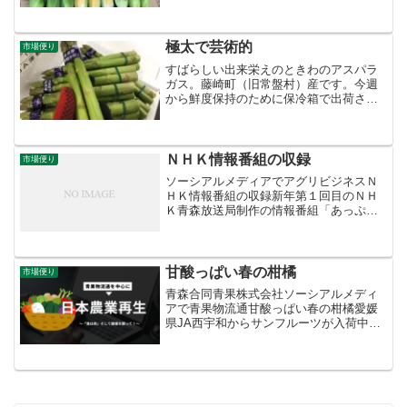
み」だけじゃありません。青森市浪岡地
区産で、JA青森が商標登録している「バ
サラコーン」も、お盆に向けて引合いが
強まる人気商品です。甘...
極太で芸術的
市場便り
すばらしい出来栄えのときわのアスパラ
ガス。藤崎町（旧常盤村）産です。今週
から鮮度保持のために保冷箱で出荷され
ています。
ＮＨＫ情報番組の収録
市場便り
ソーシアルメディアでアグリビジネスＮ
ＨＫ情報番組の収録新年第１回目のＮＨ
Ｋ青森放送局制作の情報番組「あっぷる
ワイド」の「うまいぞ！青森 市場情報」
の収録が行われました。1月にご紹介する
のは、これから旬を迎える青森県八戸市
産「いちご」と、肉厚...
甘酸っぱい春の柑橘
市場便り
青森合同青果株式会社ソーシアルメディ
アで青果物流通甘酸っぱい春の柑橘愛媛
県JA西宇和からサンフルーツが入荷中。
甘夏の枝変わり（突然変異）で、外皮が
ツルりと滑らかで紅色が濃く、甘夏より
も糖度が高めなのが特長。夏ミカンのほ
ろ苦さも受け継いでいる...