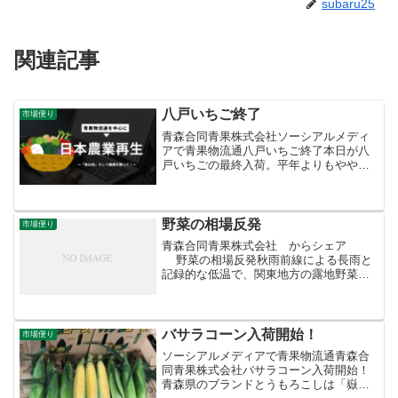
subaru25
関連記事
八戸いちご終了
市場便り
青森合同青果株式会社ソーシアルメディ
アで青果物流通八戸いちご終了本日が八
戸いちごの最終入荷。平年よりもやや早
めの切り上がりです。長い間ありがとう
ございました。これで冬春いちごの販売
は終了、いちご好きなので寂しいです。
まとめ買いして冷凍します...
野菜の相場反発
市場便り
青森合同青果株式会社 からシェア
野菜の相場反発秋雨前線による長雨と
記録的な低温で、関東地方の露地野菜の
生育と収穫作業が停滞しています。さら
に台風21号の接近で品薄感に拍車がかか
り、低迷していた野菜の相場が反発。春
菊は鍋...
バサラコーン入荷開始！
市場便り
ソーシアルメディアで青果物流通青森合
同青果株式会社バサラコーン入荷開始！
青森県のブランドとうもろこしは「嶽き