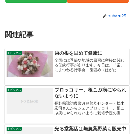
subaru25
関連記事
歯の根を固めて健康に
トピックス
全国には季節や地域の風習に密接に関わ
る伝統行事があります。今日は、「歯」
にまつわる行事食「歯固め（はがた
め）」をご紹介。
ブロッコリー、根こぶ病にやられ
トピックス
ないように
長野県諏訪農業改良普及センター・松木
宏司さんからシェアブロッコリー、根こ
ぶ病にやられないように栽培予定の圃場
の土をいただき、簡易検定ができない
か、試験場の病害、土壌肥料担当と検討
を行うことにしました。場所:長野県・ 富
光る堂薬店は無農薬野菜も販売中
トピックス
士見町