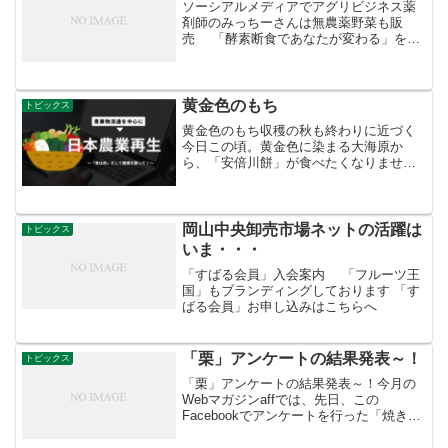
ソーシアルメディアでアグリビジネス薬
剤師のみっちーさんは無農薬野菜も販
売 「酵素断食であなたが変わる」を主
宰する大阪の光る堂薬店、薬剤師のみっ
ちーさんは無農薬野菜を販売してます。
無料でダイエットカウンセリングもして
います。詳細はこちら「...
黄金色のもち
トピックス
黄金色のもち収穫の秋も終わりに近づく
今日この頃。黄金色に染まる大海原か
ら、「安倍川餅」が食べたくなりません
か。「安倍川餅」は、つきたての餅にき
な粉と白砂糖を混ぜ合わせた黄金色の粉
をまぶした静岡の名物。 名前にある
「安倍川」は、静岡県を流れる...
岡山中央卸売市場ネットの活躍は
トピックス
いま・・・
「すばる会員」入会案内 「フルーツ王
国」もブランディングしております 「す
ばる会員」お申し込みはこちらへ
「栗」アンケートの結果発表～！
トピックス
「栗」アンケートの結果発表～！今月の
Webマガジンaffでは、先日、この
Facebookでアンケートを行った「焼き
栗、モンブラン、栗まんじゅう、栗ご飯
の4つの中で、秋に食べたい栗料理」の結